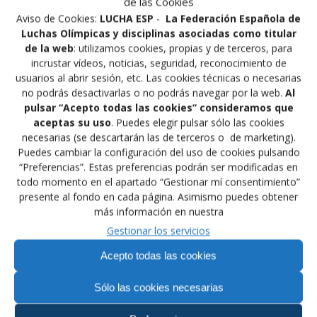
de las Cookies
Aviso de Cookies:
LUCHA ESP
-
La Federación Española de
Navegación
Luchas Olímpicas y disciplinas asociadas como titular
Siguiente:
Anterior:
de la web
: utilizamos cookies, propias y de terceros, para
de
Siguiente
MANUEL JIMENEZ EN LA
Entrada
GRAN PREMIO DE
incrustar vídeos, noticias, seguridad, reconocimiento de
entrada:
REVISTA CINTURÓN
anterior:
ESPAÑA DE LUCHA
usuarios al abrir sesión, etc. Las cookies técnicas o necesarias
entradas
NEGRO
no podrás desactivarlas o no podrás navegar por la web.
Al
pulsar “Acepto todas las cookies” consideramos que
aceptas su uso
. Puedes elegir pulsar sólo las cookies
necesarias (se descartarán las de terceros o de marketing).
Puedes cambiar la configuración del uso de cookies pulsando
“Preferencias”. Estas preferencias podrán ser modificadas en
Financiado por la Unión Europea –
todo momento en el apartado “Gestionar mí consentimiento”
NextGenerationEU
presente al fondo en cada página. Asimismo puedes obtener
más información en nuestra
Gestionar los servicios
Acepto todas las cookies
Sólo las cookies necesarias
Nos encontrarás en: