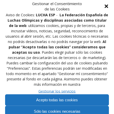
Gestionar el Consentimiento
de las Cookies
Permiso Paterno
Aviso de Cookies:
LUCHA ESP
-
La Federación Española de
Luchas Olímpicas y disciplinas asociadas como titular
de la web
: utilizamos cookies, propias y de terceros, para
DESCARGAR ⟶
incrustar vídeos, noticias, seguridad, reconocimiento de
usuarios al abrir sesión, etc. Las cookies técnicas o necesarias
no podrás desactivarlas o no podrás navegar por la web.
Al
pulsar “Acepto todas las cookies” consideramos que
aceptas su uso
. Puedes elegir pulsar sólo las cookies
necesarias (se descartarán las de terceros o de marketing).
Hoja Puntuación Arbitro
Hoja Puntuación
Lucha Libre Olímpica
Puedes cambiar la configuración del uso de cookies pulsando
Arbitro Lucha
“Preferencias”. Estas preferencias podrán ser modificadas en
Grecorromana
DESCARGAR ⟶
todo momento en el apartado “Gestionar mí consentimiento”
DESCARGAR ⟶
presente al fondo en cada página. Asimismo puedes obtener
más información en nuestra
Gestionar los servicios
Acepto todas las cookies
Sólo las cookies necesarias