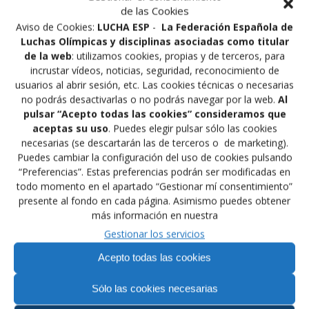
de las Cookies
Front Page
Aviso de Cookies:
LUCHA ESP
-
La Federación Española de
Galería de Imágenes
Luchas Olímpicas y disciplinas asociadas como titular
Gran premio de España
de la web
: utilizamos cookies, propias y de terceros, para
Investigación-Desarrollo-Innovación
incrustar vídeos, noticias, seguridad, reconocimiento de
La Lucha es musica
usuarios al abrir sesión, etc. Las cookies técnicas o necesarias
La Medalla del COE para Enrique Hecher Sosa de Rada
no podrás desactivarlas o no podrás navegar por la web.
Al
Ley de transparencia FELODA
pulsar “Acepto todas las cookies” consideramos que
Lucha contra el dopaje
aceptas su uso
. Puedes elegir pulsar sólo las cookies
Mapa del sitio
necesarias (se descartarán las de terceros o de marketing).
MMA PROFESIONAL FELODA ESPAÑA
Puedes cambiar la configuración del uso de cookies pulsando
Modelo papeletas candidatura
“Preferencias”. Estas preferencias podrán ser modificadas en
Modelo sobres candidatura
todo momento en el apartado “Gestionar mí consentimiento”
Modelos Elecciones Feloda
presente al fondo en cada página. Asimismo puedes obtener
Mujer y deporte
más información en nuestra
Política de cookies
Política de Privacidad
Gestionar los servicios
Rankings Nacionales Feloda
Acepto todas las cookies
Reglamentos
Resoluciones Elecciones Feloda
Resultados de nuestros deportistas
Sólo las cookies necesarias
Resultados internacionales