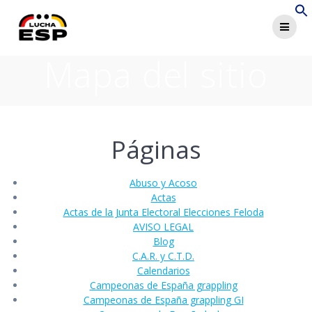
Saltar
al
contenido
Mapa del sitio
Páginas
Abuso y Acoso
Actas
Actas de la Junta Electoral Elecciones Feloda
AVISO LEGAL
Blog
C.A.R. y C.T.D.
Calendarios
Campeonas de España grappling
Campeonas de España grappling GI