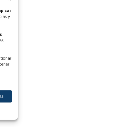
mpicas
pias y
s
las
s
tionar
tener
as