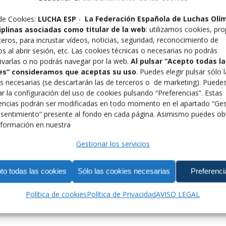
de Cookies:
LUCHA ESP
-
La Federación Española de Luchas Olí
ciplinas asociadas como titular de la web
: utilizamos cookies, pro
ceros, para incrustar vídeos, noticias, seguridad, reconocimiento de
os al abrir sesión, etc. Las cookies técnicas o necesarias no podrás
ivarlas o no podrás navegar por la web.
Al pulsar “Acepto todas la
es” consideramos que aceptas su uso
. Puedes elegir pulsar sólo 
s necesarias (se descartarán las de terceros o de marketing). Puede
r la configuración del uso de cookies pulsando “Preferencias”. Estas
encias podrán ser modificadas en todo momento en el apartado “Ges
sentimiento” presente al fondo en cada página. Asimismo puedes ob
formación en nuestra
Gestionar los servicios
to todas las cookies
Sólo las cookies necesarias
Preferenci
Política de cookies
Política de Privacidad
AVISO LEGAL