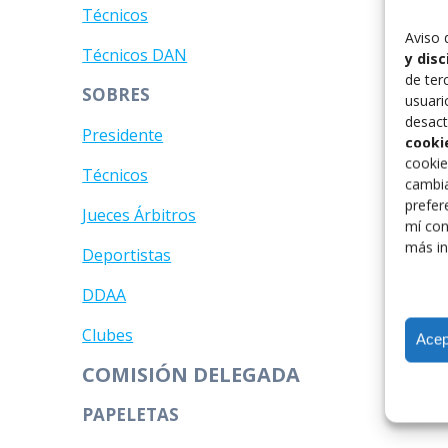
Técnicos
Aviso 
Técnicos DAN
y dis
de ter
SOBRES
usuari
desact
Presidente
cooki
cookie
Técnicos
cambia
prefer
Jueces Árbitros
mí con
más in
Deportistas
DDAA
Clubes
Acep
COMISIÓN DELEGADA
PAPELETAS