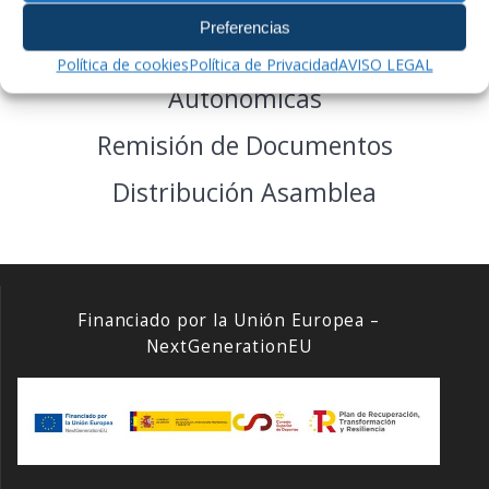
Modelo para la Inclusión en el Censo
de Luchadores/Técnicos/Jueces
Preferencias
Política de cookies
Política de Privacidad
AVISO LEGAL
Certificado Federaciones
Autonómicas
Remisión de Documentos
Distribución Asamblea
Financiado por la Unión Europea –
NextGenerationEU