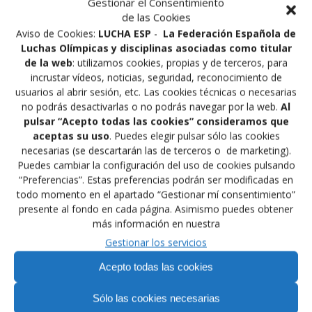
Personas Luchadores, Técnicos,
Gestionar el Consentimiento
Arbitros
de las Cookies
Aviso de Cookies:
LUCHA ESP
-
La Federación Española de
Modelo de Presentación de
Luchas Olímpicas y disciplinas asociadas como titular
Candidaturas Para el Estamento De
de la web
: utilizamos cookies, propias y de terceros, para
incrustar vídeos, noticias, seguridad, reconocimiento de
Deportistas/ Técnicos de Alto Nivel
usuarios al abrir sesión, etc. Las cookies técnicas o necesarias
no podrás desactivarlas o no podrás navegar por la web.
Al
Modelo de Presentación de
pulsar “Acepto todas las cookies” consideramos que
Candidaturas para el Estamento de
aceptas su uso
. Puedes elegir pulsar sólo las cookies
Clubes
necesarias (se descartarán las de terceros o de marketing).
Puedes cambiar la configuración del uso de cookies pulsando
Circunscripciones Electorales
“Preferencias”. Estas preferencias podrán ser modificadas en
todo momento en el apartado “Gestionar mí consentimiento”
Modelo de Reclamación al Censo de
presente al fondo en cada página. Asimismo puedes obtener
Clubes
más información en nuestra
Gestionar los servicios
Modelo de Reclamación al Censo de
Deportistas, Técnicos y Jueces
Acepto todas las cookies
Árbitros
Sólo las cookies necesarias