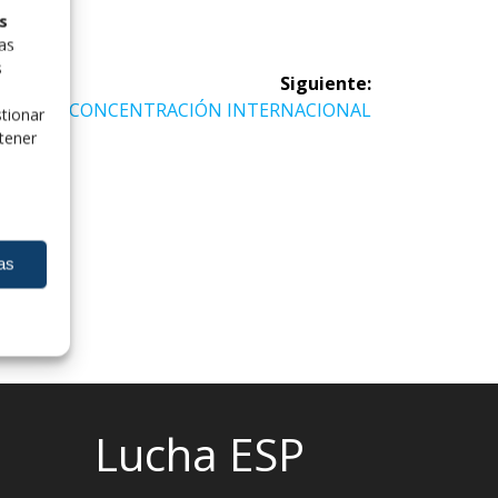
s
las
s
Siguiente:
Siguiente
CONCENTRACIÓN INTERNACIONAL
tionar
entrada:
tener
as
Lucha ESP