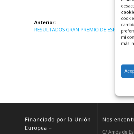
desact
cooki
Navegación
cookie
Anterior:
cambia
de
Entrada
RESULTADOS GRAN PREMIO DE ESPAÑA 20
prefer
anterior:
mí con
entradas
más in
Acep
Financiado por la Unión
Nos encontr
Europea –
C/ Amós de Es