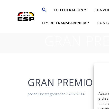
Saltar
al
TU FEDERACIÓN
CONVO
contenido
LEY DE TRANSPARENCIA
CONT
GRAN PRE
GRAN PREMIO DE
Aviso 
por
en
Uncategorized
en 07/07/2014
y dis
de ter
usuari