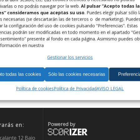
ivarlas o no podrás navegar por la web.
Al pulsar “Acepto todas la
es” consideramos que aceptas su uso
. Puedes elegir pulsar sólo 
s necesarias (se descartarán las de terceros o de marketing). Puede
r la configuración del uso de cookies pulsando “Preferencias”. Estas
14
encias podrán ser modificadas en todo momento en el apartado “Ges
sentimiento” presente al fondo en cada página. Asimismo puedes ob
formación en nuestra
Gestionar los servicios
to todas las cookies
Sólo las cookies necesarias
Preferenci
Política de cookies
Política de Privacidad
AVISO LEGAL
Powered by
arás en:
calante 12 Bajo