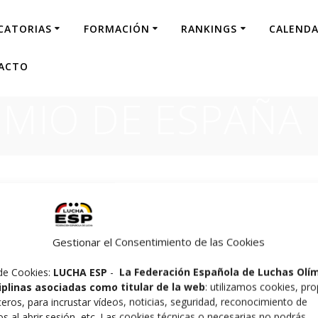
CATORIAS
FORMACIÓN
RANKINGS
CALENDA
ACTO
MIO DE ESPAÑA
 ESPAÑA DE LUCHA
Gestionar el Consentimiento de las Cookies
de Cookies:
LUCHA ESP
-
La Federación Española de Luchas Olí
ciplinas asociadas como titular de la web
: utilizamos cookies, pro
ceros, para incrustar vídeos, noticias, seguridad, reconocimiento de
os al abrir sesión, etc. Las cookies técnicas o necesarias no podrás