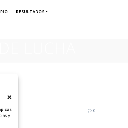
RIO
RESULTADOS
 DE LUCHA
mpicas
0
pias y