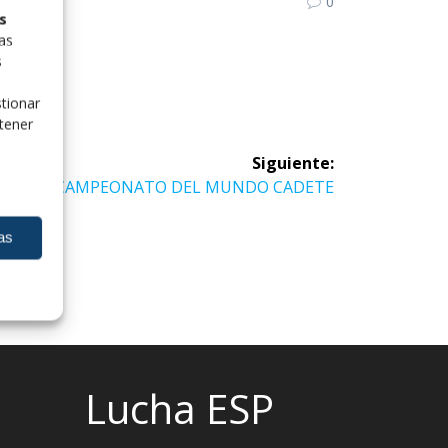
0
s
las
s
tionar
tener
Siguiente:
Siguiente
CAMPEONATO DEL MUNDO CADETE
entrada:
as
Lucha ESP