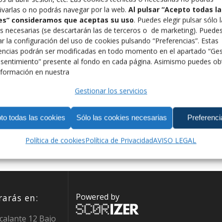
ivarlas o no podrás navegar por la web.
Al pulsar “Acepto todas la
es” consideramos que aceptas su uso
. Puedes elegir pulsar sólo 
s necesarias (se descartarán las de terceros o de marketing). Puede
r la configuración del uso de cookies pulsando “Preferencias”. Estas
encias podrán ser modificadas en todo momento en el apartado “Ges
sentimiento” presente al fondo en cada página. Asimismo puedes ob
formación en nuestra
Gestionar los servicios
to todas las cookies
Sólo las cookies necesarias
Preferenci
Política de cookies
Política de Privacidad
AVISO LEGAL
Powered by
arás en:
calante 12 Bajo