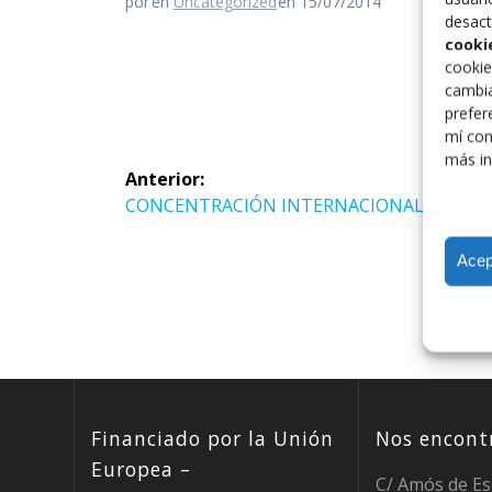
por
en
Uncategorized
en 15/07/2014
desact
cooki
cookie
cambia
prefer
mí con
Navegación
más in
Anterior:
de
Entrada
CONCENTRACIÓN INTERNACIONAL
anterior:
entradas
Acep
Financiado por la Unión
Nos encontr
Europea –
C/ Amós de Es