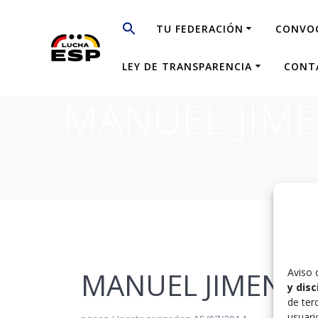
Saltar
al
TU FEDERACIÓN
CONVO
contenido
LEY DE TRANSPARENCIA
CONT
MANUEL JIME
Aviso 
MANUEL JIMENEZ
y dis
de ter
usuari