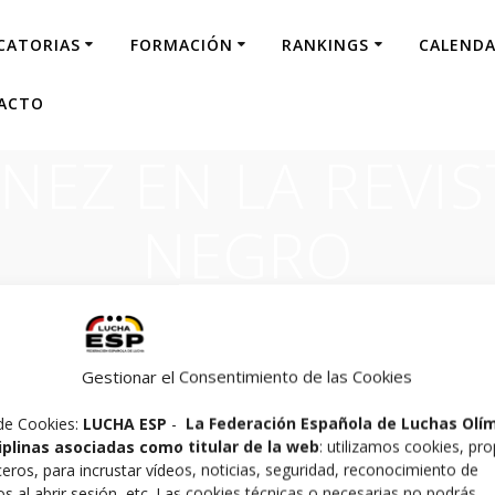
CATORIAS
FORMACIÓN
RANKINGS
CALENDA
ACTO
NEZ EN LA REVI
NEGRO
Gestionar el Consentimiento de las Cookies
de Cookies:
LUCHA ESP
-
La Federación Española de Luchas Olí
 EN LA REVISTA CINTU
ciplinas asociadas como titular de la web
: utilizamos cookies, pro
ceros, para incrustar vídeos, noticias, seguridad, reconocimiento de
os al abrir sesión, etc. Las cookies técnicas o necesarias no podrás