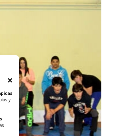
mpicas
pias y
s
las
s