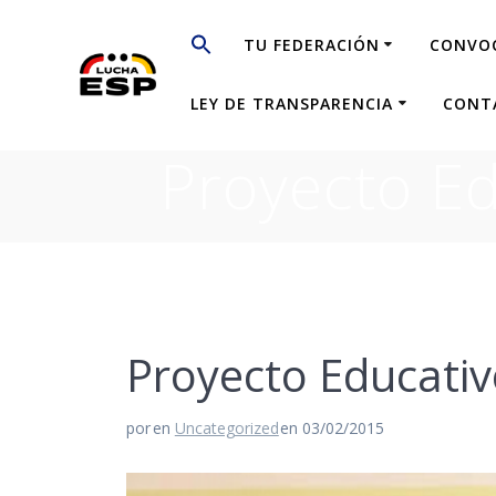
Saltar
al
TU FEDERACIÓN
CONVO
contenido
LEY DE TRANSPARENCIA
CONT
Proyecto E
Proyecto Educati
por
en
Uncategorized
en 03/02/2015