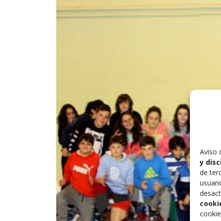
Aviso 
y dis
de ter
usuari
desact
cooki
cookie