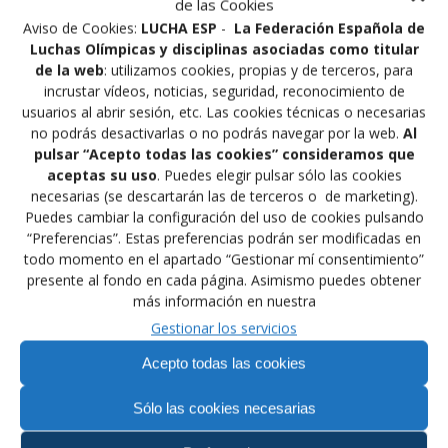
de las Cookies
Aviso de Cookies:
LUCHA ESP
-
La Federación Española de
Luchas Olímpicas y disciplinas asociadas como titular
Navegación
de la web
: utilizamos cookies, propias y de terceros, para
Anterior:
Siguiente:
incrustar vídeos, noticias, seguridad, reconocimiento de
de
Entrada
Siguiente
El Deporte por la
Proyecto Educativo
usuarios al abrir sesión, etc. Las cookies técnicas o necesarias
anterior:
entrada:
Seguridad en Internet
Federación Cantabra
no podrás desactivarlas o no podrás navegar por la web.
Al
entradas
pulsar “Acepto todas las cookies” consideramos que
aceptas su uso
. Puedes elegir pulsar sólo las cookies
necesarias (se descartarán las de terceros o de marketing).
Puedes cambiar la configuración del uso de cookies pulsando
“Preferencias”. Estas preferencias podrán ser modificadas en
Financiado por la Unión Europea –
todo momento en el apartado “Gestionar mí consentimiento”
presente al fondo en cada página. Asimismo puedes obtener
NextGenerationEU
más información en nuestra
Gestionar los servicios
Acepto todas las cookies
Sólo las cookies necesarias
Nos encontrarás en: