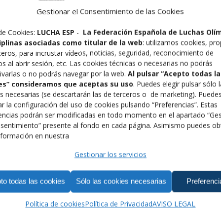
Gestionar el Consentimiento de las Cookies
de Cookies:
LUCHA ESP
-
La Federación Española de Luchas Olí
ciplinas asociadas como titular de la web
: utilizamos cookies, pro
ceros, para incrustar vídeos, noticias, seguridad, reconocimiento de
os al abrir sesión, etc. Las cookies técnicas o necesarias no podrás
ivarlas o no podrás navegar por la web.
Al pulsar “Acepto todas la
es” consideramos que aceptas su uso
. Puedes elegir pulsar sólo 
s necesarias (se descartarán las de terceros o de marketing). Puede
r la configuración del uso de cookies pulsando “Preferencias”. Estas
encias podrán ser modificadas en todo momento en el apartado “Ges
sentimiento” presente al fondo en cada página. Asimismo puedes ob
formación en nuestra
Gestionar los servicios
to todas las cookies
Sólo las cookies necesarias
Preferenci
Política de cookies
Política de Privacidad
AVISO LEGAL