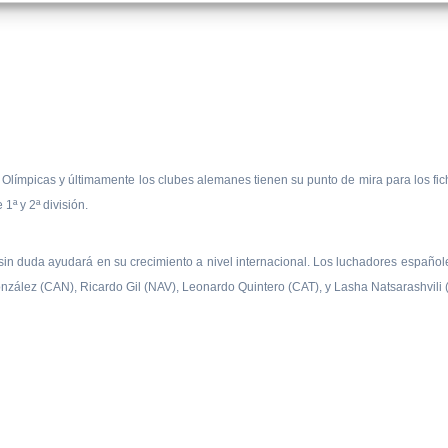
 Olímpicas y últimamente los clubes alemanes tienen su punto de mira para los fi
1ª y 2ª división.
n duda ayudará en su crecimiento a nivel internacional. Los luchadores españoles 
nzález (CAN), Ricardo Gil (NAV), Leonardo Quintero (CAT), y Lasha Natsarashvili