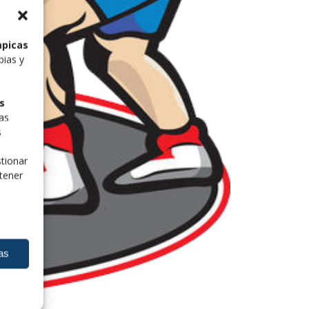
mpicas
pias y
s
las
s
tionar
tener
as