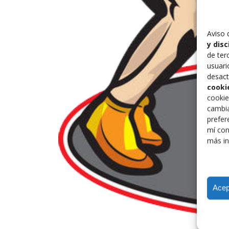
Aviso 
y dis
de ter
usuari
desact
cooki
cookie
cambia
prefer
mí con
más in
Acep