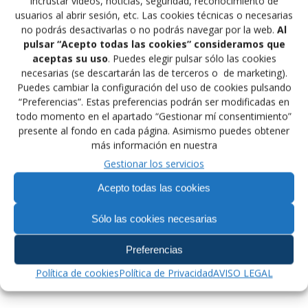
incrustar vídeos, noticias, seguridad, reconocimiento de
usuarios al abrir sesión, etc. Las cookies técnicas o necesarias
no podrás desactivarlas o no podrás navegar por la web.
Al
pulsar “Acepto todas las cookies” consideramos que
aceptas su uso
. Puedes elegir pulsar sólo las cookies
Del 30 de junio al 6 de julio de 2009 se celebra en Tbilisi
necesarias (se descartarán las de terceros o de marketing).
(Georgia) el Campeonato de Europa Junior.
Puedes cambiar la configuración del uso de cookies pulsando
“Preferencias”. Estas preferencias podrán ser modificadas en
todo momento en el apartado “Gestionar mí consentimiento”
CONVOCATORIA LUCHA FEMENINA
presente al fondo en cada página. Asimismo puedes obtener
más información en nuestra
CONVOCATORIA LUCHA GRECORROMANA
Gestionar los servicios
CONVOCATORIA LIBRE OLIMPICA
Acepto todas las cookies
Sólo las cookies necesarias
Navegación
Preferencias
Siguiente:
de
Siguiente
ESPAÑOLES EN LA LIGA ALEMANA
Política de cookies
Política de Privacidad
AVISO LEGAL
entrada:
entradas