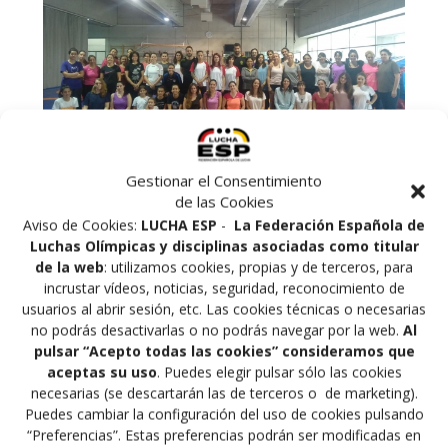
Gestionar el Consentimiento
de las Cookies
Aviso de Cookies:
LUCHA ESP
-
La Federación Española de
Luchas Olímpicas y disciplinas asociadas como titular
El sábado 19 de octubre se celebró en las instalaciones
de la web
: utilizamos cookies, propias y de terceros, para
deportivas
del
CAR de Madrid
, un
Taller de Iniciación
incrustar vídeos, noticias, seguridad, reconocimiento de
usuarios al abrir sesión, etc. Las cookies técnicas o necesarias
en el Empleo de la Defensa Personal Femenina en la
no podrás desactivarlas o no podrás navegar por la web.
Al
Prevención de Situaciones de Violencia de Género y
pulsar “Acepto todas las cookies” consideramos que
un Seminario de Defensa Personal Femenina,
aceptas su uso
. Puedes elegir pulsar sólo las cookies
Prevención Acoso y Violencia de Género.
necesarias (se descartarán las de terceros o de marketing).
Puedes cambiar la configuración del uso de cookies pulsando
“Preferencias”. Estas preferencias podrán ser modificadas en