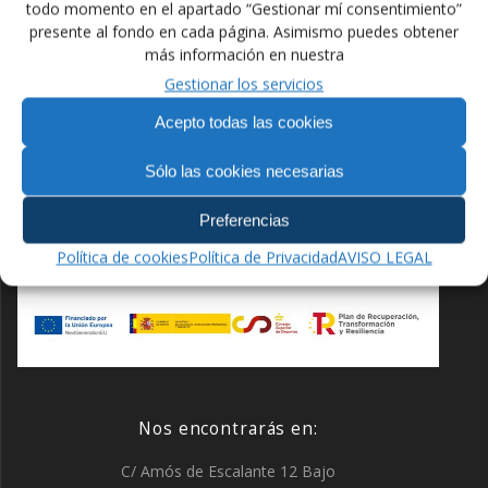
Navegación
todo momento en el apartado “Gestionar mí consentimiento”
Anterior:
Siguiente:
presente al fondo en cada página. Asimismo puedes obtener
de
Entrada
Siguiente
España consigue 15
Campeonatos del Mundo
más información en nuestra
anterior:
entrada:
preseas en Negrepelisse
U23
Gestionar los servicios
entradas
Acepto todas las cookies
Sólo las cookies necesarias
Preferencias
Financiado por la Unión Europea –
NextGenerationEU
Política de cookies
Política de Privacidad
AVISO LEGAL
Nos encontrarás en:
C/ Amós de Escalante 12 Bajo