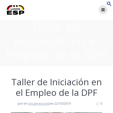
Saltar
al
contenido
Taller de
Iniciación en el
Empleo de la DPF
Taller de Iniciación en
el Empleo de la DPF
por
en
Uncategorized
en 22/10/2019
0