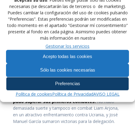
senior obteniendo un
meritorio quinto puesto
tras
necesarias (se descartarán las de terceros o de marketing).
levantarse de una dura derrota inicial, superar la
Puedes cambiar la configuración del uso de cookies pulsando
repesca y plantarse en la batalla por el bronce donde,
“Preferencias”. Estas preferencias podrán ser modificadas en
de nuevo, una representante de la FIAS le cerró la
todo momento en el apartado “Gestionar mí consentimiento”
presente al fondo en cada página. Asimismo puedes obtener
puerta.
más información en nuestra
Gestionar los servicios
Como ella, fueron quintas también
Alejandra Pérez
(65kg)
y la propia Vico (ambas en youth) -que tras su
Acepto todas las cookies
plata en junior también peleó una categoría por
debajo- y
María Cabas (72KG)
en senior. Cabas tuvo
Sólo las cookies necesarias
cerca el bronce por tercera vez en su carrera, pero la
rumana Maleika le apeó del podio.
Preferencias
Política de cookies
Política de Privacidad
AVISO LEGAL
Por lo que respecta al resto de españoles,
ninguno
pudo superar sus primeros combates.
No hubo
demasiada suerte y tampoco en combat Liam Arjona,
en un atractivo enfrentamiento contra Ucrania, y José
Manuel García sumaron victorias para la delegación.