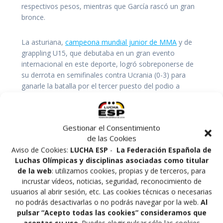
respectivos pesos, mientras que García rascó un gran
bronce.
La asturiana,
campeona mundial junior de MMA
y de
grappling U15, que debutaba en un gran evento
internacional en este deporte, logró sobreponerse de
su derrota en semifinales contra Ucrania (0-3) para
ganarle la batalla por el tercer puesto del podio a
Chipre en los 72KG. Vico, que también se estrenaba en
estas lides una categoría por encima,
dio un paso
más
para llegar hasta la final de los +80KG tras superar
Gestionar el Consentimiento
los cuartos y las semifinales, esta última ronda con
de las Cookies
mucha solvencia (8-0 ante la aspirante de Serbia).
Aviso de Cookies:
LUCHA ESP
-
La Federación Española de
Luchas Olímpicas y disciplinas asociadas como titular
Por su parte, Carla Albitos, con más experiencia que
de la web
: utilizamos cookies, propias y de terceros, para
sus compañeras, mejoró su
bronce continental
incrustar vídeos, noticias, seguridad, reconocimiento de
cosechado el año pasado en Israel y se proclamó
usuarios al abrir sesión, etc. Las cookies técnicas o necesarias
subcampeona juvenil en los 59KG.
La madrileña
no podrás desactivarlas o no podrás navegar por la web.
Al
buscaba el oro, pero su rival de la FIAS no le dio opción
pulsar “Acepto todas las cookies” consideramos que
en la final (0-8). Antes, Carla había participado como
aceptas su uso
. Puedes elegir pulsar sólo las cookies