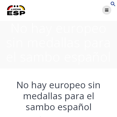
Saltar
al
contenido
No hay europeo
sin medallas para
el sambo español
No hay europeo sin
medallas para el
sambo español