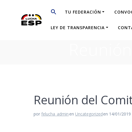
Saltar
al
TU FEDERACIÓN
CONVO
contenido
LEY DE TRANSPARENCIA
CONT
Reunión
Reunión del Comi
por
felucha_admin
en
Uncategorized
en 14/01/2019