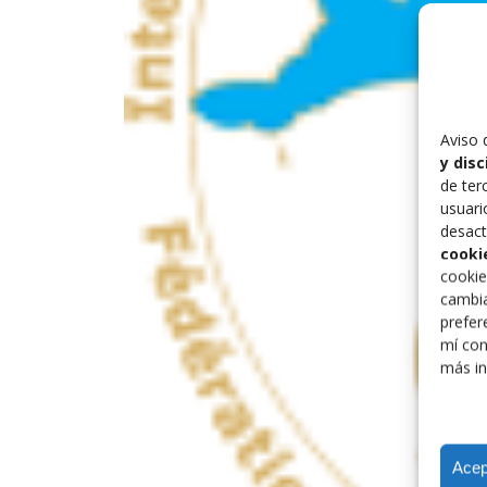
Aviso 
y dis
de ter
usuari
desact
cooki
cookie
cambia
prefer
mí con
más in
Acep