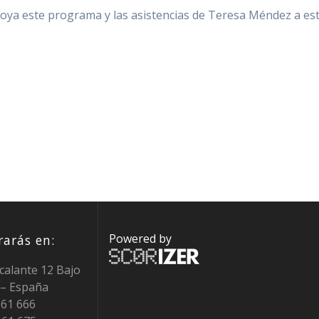
oya este programa y las asistencias de Teresa Méndez a es
Powered by
arás en:
calante 12 Bajo
 – España
0 61 666