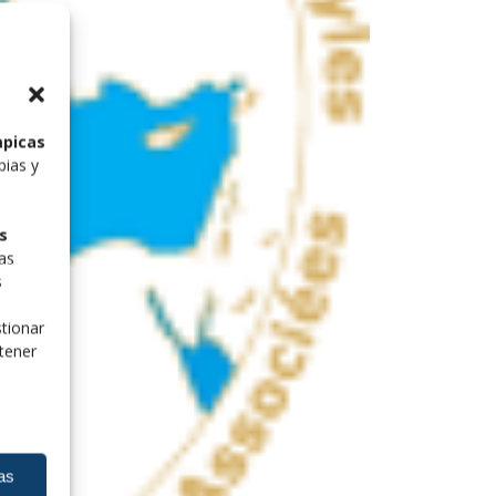
mpicas
pias y
s
las
s
tionar
tener
as