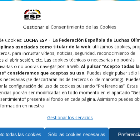
Gestionar el Consentimiento de las Cookies
de Cookies:
LUCHA ESP
-
La Federación Española de Luchas Olí
ciplinas asociadas como titular de la web
: utilizamos cookies, pro
ceros, para incrustar vídeos, noticias, seguridad, reconocimiento de
os al abrir sesión, etc. Las cookies técnicas o necesarias no podrás
ivarlas o no podrás navegar por la web.
Al pulsar “Acepto todas la
es” consideramos que aceptas su uso
. Puedes elegir pulsar sólo 
s necesarias (se descartarán las de terceros o de marketing). Puede
r la configuración del uso de cookies pulsando “Preferencias”. Estas
encias podrán ser modificadas en todo momento en el apartado “Ges
sentimiento” presente al fondo en cada página. Asimismo puedes ob
formación en nuestra
Gestionar los servicios
to todas las cookies
Sólo las cookies necesarias
Preferenci