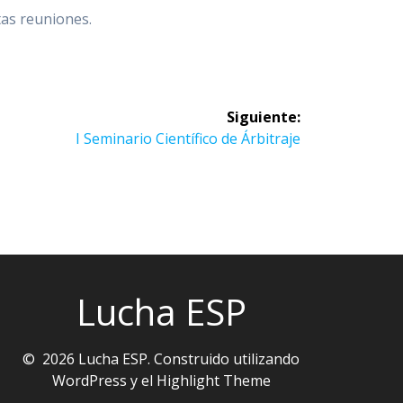
tas reuniones.
Siguiente:
Siguiente
I Seminario Científico de Árbitraje
entrada:
Lucha ESP
© 2026 Lucha ESP. Construido utilizando
WordPress y el
Highlight Theme