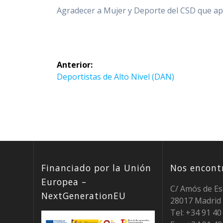
Agradecer a Mujer y Deporte del CSD que ap
Navegación
Anterior:
de
Entrada
Deportistas de Alto Nivel (DAN)
anterior:
entradas
Financiado por la Unión
Nos encontr
Europea –
C/ Amós de Es
NextGenerationEU
28017 Madrid
Tel: +34 91 4