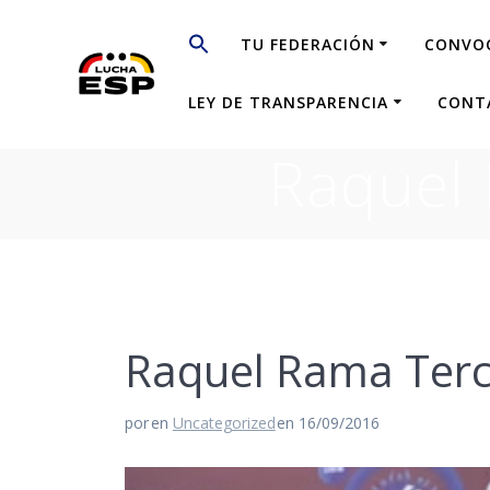
Saltar
al
TU FEDERACIÓN
CONVO
contenido
LEY DE TRANSPARENCIA
CONT
Raquel
Raquel Rama Terc
por
en
Uncategorized
en 16/09/2016