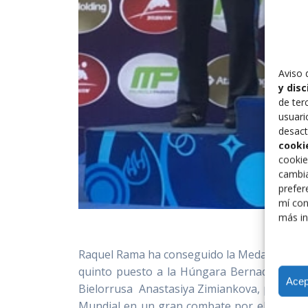
Aviso 
y dis
de ter
usuari
desact
cooki
cookie
cambia
prefer
mí con
más in
Raquel Rama ha conseguido la Medalla de Br
quinto puesto a la Húngara Bernadett Nag
Acep
Bielorrusa Anastasiya Zimiankova, por 2-2 
Mundial en un gran combate por el tercer y