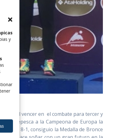
mpicas
pias y
s
las
s
tionar
tener
 70Kg al vencer en el combate para tercer y
dos de repesca a la Campeona de Europa la
as
ko, por 8-1, consiguio la Medalla de Bronce
ble nos hace soñar con un gran futuro en la