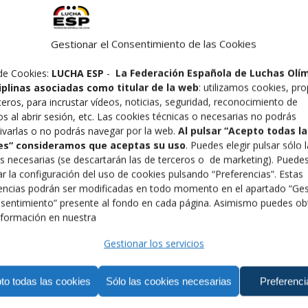
Gestionar el Consentimiento de las Cookies
de Cookies:
LUCHA ESP
-
La Federación Española de Luchas Olí
ciplinas asociadas como titular de la web
: utilizamos cookies, pro
ceros, para incrustar vídeos, noticias, seguridad, reconocimiento de
os al abrir sesión, etc. Las cookies técnicas o necesarias no podrás
ivarlas o no podrás navegar por la web.
Al pulsar “Acepto todas la
es” consideramos que aceptas su uso
. Puedes elegir pulsar sólo 
s necesarias (se descartarán las de terceros o de marketing). Puede
r la configuración del uso de cookies pulsando “Preferencias”. Estas
encias podrán ser modificadas en todo momento en el apartado “Ges
sentimiento” presente al fondo en cada página. Asimismo puedes ob
formación en nuestra
Gestionar los servicios
once de el Campeonato del Mundo Cadete en la categoría de
y por un abultado 6-2. Raquel que ya gano sus dos parti
to todas las cookies
Sólo las cookies necesarias
Preferenci
y a la Subcampeona de Europa, la Rusa Evgeniia Zakharchen
 quinto puesto. Raquel que está haciendo un año inolvida