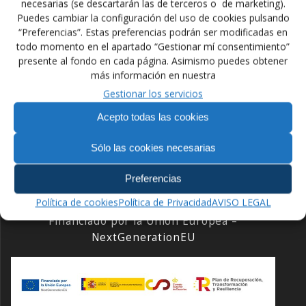
El Objetivo del Proyecto es Motivar a los 24 deportistas
necesarias (se descartarán las de terceros o de marketing).
más destacados y con mejores resultados que no
Puedes cambiar la configuración del uso de cookies pulsando
cuenten con otras ayudas como ADO o Podium.
“Preferencias”. Estas preferencias podrán ser modificadas en
todo momento en el apartado “Gestionar mí consentimiento”
presente al fondo en cada página. Asimismo puedes obtener
más información en nuestra
Navegación
Gestionar los servicios
Anterior:
Siguiente:
de
Entrada
Siguiente
Reunión en la Diputación
Taller de Iniciación en el
Acepto todas las cookies
anterior:
entrada:
de Castilla León
Empleo de la DPF 2019
entradas
Sólo las cookies necesarias
Preferencias
Política de cookies
Política de Privacidad
AVISO LEGAL
Financiado por la Unión Europea –
NextGenerationEU