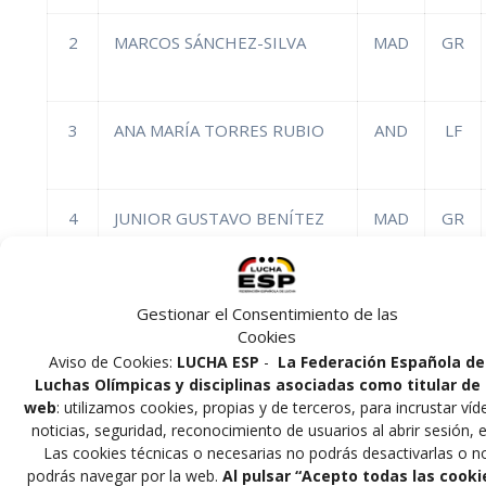
2
MARCOS SÁNCHEZ-SILVA
MAD
GR
3
ANA MARÍA TORRES RUBIO
AND
LF
4
JUNIOR GUSTAVO BENÍTEZ
MAD
GR
ORTIZ
Gestionar el Consentimiento de las
5
JAMES CASTAÑO ARTEAGA
MAD
GR
Cookies
Aviso de Cookies:
LUCHA ESP
-
La Federación Española de
Luchas Olímpicas y disciplinas asociadas como titular de 
web
: utilizamos cookies, propias y de terceros, para incrustar víd
6
DENIS KODAKOV GIL
MAD
LO
noticias, seguridad, reconocimiento de usuarios al abrir sesión, e
Las cookies técnicas o necesarias no podrás desactivarlas o n
podrás navegar por la web.
Al pulsar “Acepto todas las cooki