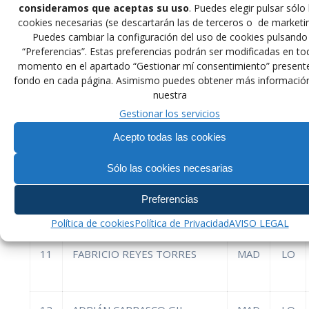
consideramos que aceptas su uso
. Puedes elegir pulsar sólo 
7
MANUELA NOGUEROL DE
MAD
LF
cookies necesarias (se descartarán las de terceros o de marketin
SOUZA
Puedes cambiar la configuración del uso de cookies pulsando
“Preferencias”. Estas preferencias podrán ser modificadas en to
momento en el apartado “Gestionar mí consentimiento” presente
fondo en cada página. Asimismo puedes obtener más informació
8
MOHAMED EL KARCHOUH
MAD
LO
nuestra
Gestionar los servicios
Acepto todas las cookies
9
DANIEL CAMPOS
MAD
GR
Sólo las cookies necesarias
10
JESÚS RODRÍGUEZ
MAD
GR
Preferencias
Política de cookies
Política de Privacidad
AVISO LEGAL
11
FABRICIO REYES TORRES
MAD
LO