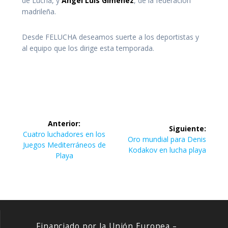
de Lucha, y
Ángel Luis Giménez
, de la federación
madrileña.
Desde FELUCHA deseamos suerte a los deportistas y
al equipo que los dirige esta temporada.
Navegación
Anterior:
Siguiente:
de
Entrada
Cuatro luchadores en los
Siguiente
Oro mundial para Denis
anterior:
Juegos Mediterráneos de
entrada:
Kodakov en lucha playa
entradas
Playa
Financiado por la Unión Europea –