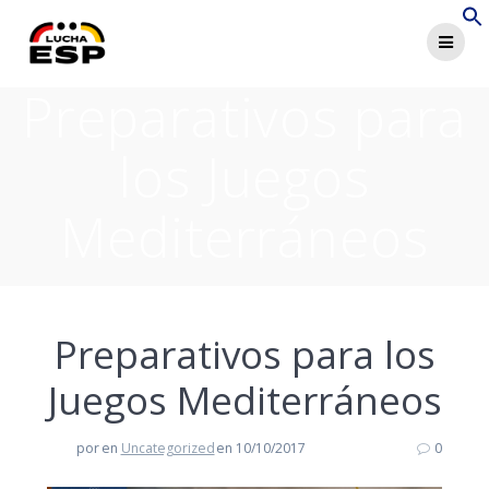
Saltar
al
contenido
Preparativos para
los Juegos
Mediterráneos
Preparativos para los
Juegos Mediterráneos
por
en
Uncategorized
en 10/10/2017
0