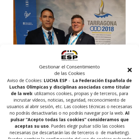
Gestionar el Consentimiento
de las Cookies
Aviso de Cookies:
LUCHA ESP
-
La Federación Española de
Luchas Olímpicas y disciplinas asociadas como titular
de la web
: utilizamos cookies, propias y de terceros, para
El Presidente de la Federación Española de Lucha Fco
incrustar vídeos, noticias, seguridad, reconocimiento de
Javier Iglesias Serna y el Delegado Técnico
usuarios al abrir sesión, etc. Las cookies técnicas o necesarias
Internacional de la UWW para los Juegos del
no podrás desactivarlas o no podrás navegar por la web.
Al
Mediterráneo están en Tarragona ultimando los
pulsar “Acepto todas las cookies” consideramos que
preparativos para los Juegos del Mediterráneo 2018. El
aceptas su uso
. Puedes elegir pulsar sólo las cookies
Delegado Técnico Nacional para los Juegos del
necesarias (se descartarán las de terceros o de marketing).
Mediterráneo es Alberto Recuero.
Puedes cambiar la configuración del uso de cookies pulsando