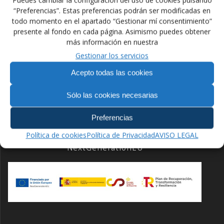
“Preferencias”. Estas preferencias podrán ser modificadas en
todo momento en el apartado “Gestionar mí consentimiento”
presente al fondo en cada página. Asimismo puedes obtener
Navegación
más información en nuestra
Anterior:
Siguiente:
de
Entrada
Gestionar los servicios
Siguiente
II Copa de España de
Curso de Krav Maga
anterior:
entrada:
Lucha Playa
2017
Acepto todas las cookies
entradas
Sólo las cookies necesarias
Preferencias
Política de cookies
Política de Privacidad
AVISO LEGAL
Financiado por la Unión Europea –
NextGenerationEU