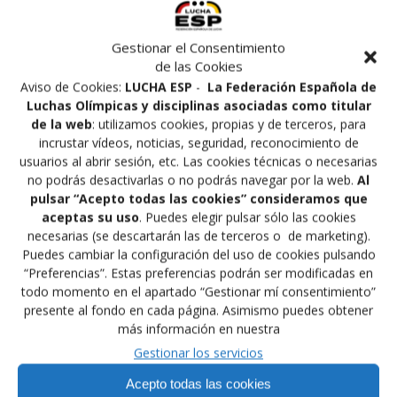
CAMPUS
INTERNACIONAL
Gestionar el Consentimiento
de las Cookies
Aviso de Cookies:
LUCHA ESP
-
La Federación Española de
por
en
Uncategorized
en 25/06/2014
0
Luchas Olímpicas y disciplinas asociadas como titular
de la web
: utilizamos cookies, propias y de terceros, para
incrustar vídeos, noticias, seguridad, reconocimiento de
Navegación
usuarios al abrir sesión, etc. Las cookies técnicas o necesarias
Siguiente:
no podrás desactivarlas o no podrás navegar por la web.
Al
Anterior:
de
Siguiente
CONVENIO
pulsar “Acepto todas las cookies” consideramos que
Entrada
III GALA DEL DEPORTE
entrada:
UNIVERSIDAD CAMILO
aceptas su uso
. Puedes elegir pulsar sólo las cookies
anterior:
FEMENINO EN GALICIA
entradas
JOSE CELA
necesarias (se descartarán las de terceros o de marketing).
Puedes cambiar la configuración del uso de cookies pulsando
“Preferencias”. Estas preferencias podrán ser modificadas en
todo momento en el apartado “Gestionar mí consentimiento”
presente al fondo en cada página. Asimismo puedes obtener
más información en nuestra
Financiado por la Unión Europea –
Gestionar los servicios
NextGenerationEU
Acepto todas las cookies