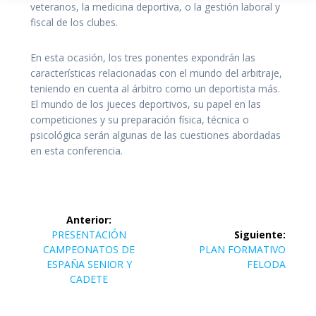
veteranos, la medicina deportiva, o la gestión laboral y
fiscal de los clubes.
En esta ocasión, los tres ponentes expondrán las
características relacionadas con el mundo del arbitraje,
teniendo en cuenta al árbitro como un deportista más.
El mundo de los jueces deportivos, su papel en las
competiciones y su preparación física, técnica o
psicológica serán algunas de las cuestiones abordadas
en esta conferencia.
Navegación
Anterior:
de
Entrada
PRESENTACIÓN
Siguiente:
anterior:
Siguiente
CAMPEONATOS DE
PLAN FORMATIVO
entradas
entrada:
ESPAÑA SENIOR Y
FELODA
CADETE