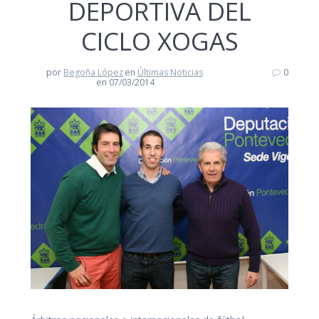
DEPORTIVA DEL
CICLO XOGAS
por
Begoña López
en
Últimas Noticias
0
en 07/03/2014