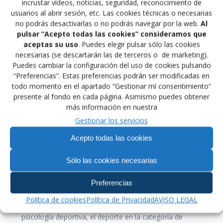
incrustar vídeos, noticias, seguridad, reconocimiento de
lucha libre olímpica Marcos Araújo Pérez,
usuarios al abrir sesión, etc. Las cookies técnicas o necesarias
protagonizarán el próximo lunes la octava conferencia
no podrás desactivarlas o no podrás navegar por la web.
Al
del ciclo de charlas deportivas Xogas, organizado por la
pulsar “Acepto todas las cookies” consideramos que
Diputación de Pontevedra en Vigo.
aceptas su uso
. Puedes elegir pulsar sólo las cookies
necesarias (se descartarán las de terceros o de marketing).
La conferencia tendrá lugar el 10 de marzo, a las ocho
Puedes cambiar la configuración del uso de cookies pulsando
de la tarde, en el Museo del Mar de Galicia. Sus tres
“Preferencias”. Estas preferencias podrán ser modificadas en
protagonistas se reunieron esta tarde en la sede
todo momento en el apartado “Gestionar mí consentimiento”
viguesa de la Diputación para coordinar sus
presente al fondo en cada página. Asimismo puedes obtener
intervenciones. Se trata de la octava charla deportiva
más información en nuestra
del ciclo Xogas, por el que han desfilado importantes
Gestionar los servicios
figuras del deporte local y nacional, además de
personalidades del mundo de la medicina, la psicología
Acepto todas las cookies
o la gestión empresarial.
Sólo las cookies necesarias
Hasta el momento, las temáticas han contemplado las
Preferencias
problemáticas relacionadas con los padres de los
deportistas más jóvenes, los educadores deportivos,
Política de cookies
Política de Privacidad
AVISO LEGAL
las lesiones más usuales en la práctica competitiva, la
psicología deportiva, el deporte en la categoría de