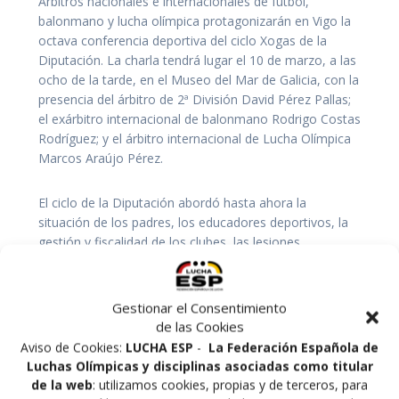
Árbitros nacionales e internacionales de fútbol,
balonmano y lucha olímpica protagonizarán en Vigo la
octava conferencia deportiva del ciclo Xogas de la
Diputación. La charla tendrá lugar el 10 de marzo, a las
ocho de la tarde, en el Museo del Mar de Galicia, con la
presencia del árbitro de 2ª División David Pérez Pallas;
el exárbitro internacional de balonmano Rodrigo Costas
Rodríguez; y el árbitro internacional de Lucha Olímpica
Marcos Araújo Pérez.
El ciclo de la Diputación abordó hasta ahora la
situación de los padres, los educadores deportivos, la
gestión y fiscalidad de los clubes, las lesiones
deportivas, la medicina deportiva, la psicología en el
deporte o la práctica deportiva para los veteranos.
Gestionar el Consentimiento
Vigo, 6 de marzo. El árbitro de 2ª División David Pérez
de las Cookies
Pallas; el árbitro internacional de balonmano y
Aviso de Cookies:
LUCHA ESP
-
La Federación Española de
expresidente del comité técnico de árbitros nacional,
Luchas Olímpicas y disciplinas asociadas como titular
Rodrigo Costas Rodríguez; y el árbitro internacional de
de la web
: utilizamos cookies, propias y de terceros, para