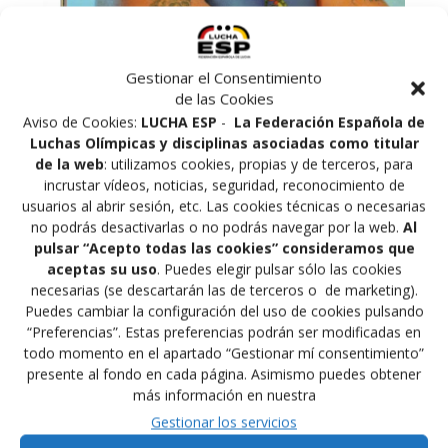
Gestionar el Consentimiento
de las Cookies
Aviso de Cookies:
LUCHA ESP
-
La Federación Española de
Luchas Olímpicas y disciplinas asociadas como titular
de la web
: utilizamos cookies, propias y de terceros, para
incrustar vídeos, noticias, seguridad, reconocimiento de
usuarios al abrir sesión, etc. Las cookies técnicas o necesarias
no podrás desactivarlas o no podrás navegar por la web.
Al
pulsar “Acepto todas las cookies” consideramos que
aceptas su uso
. Puedes elegir pulsar sólo las cookies
El Entrenador Nacional de Luchas Olímpicas y
necesarias (se descartarán las de terceros o de marketing).
presidente del Club Gladiador perteneciente a la
Puedes cambiar la configuración del uso de cookies pulsando
Federación Madrileña de Lucha, Mehmed Kodakov,
“Preferencias”. Estas preferencias podrán ser modificadas en
aparece en el numero 259 de la revista Cinturón Negro
todo momento en el apartado “Gestionar mí consentimiento”
presente al fondo en cada página. Asimismo puedes obtener
con el que grabó un video de técnicas de Lucha, con el
más información en nuestra
titulo Lucha Olímpica, El Grappling profesional.
Gestionar los servicios