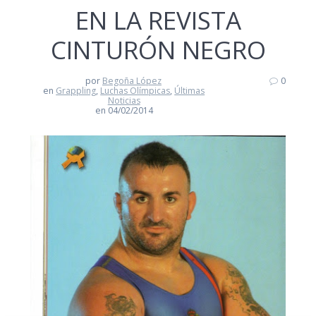
EN LA REVISTA
CINTURÓN NEGRO
por
Begoña López
0
en
Grappling
,
Luchas Olímpicas
,
Últimas
Noticias
en 04/02/2014