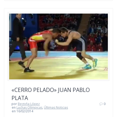
«CERRO PELADO» JUAN PABLO
PLATA
por
Begoña López
0
en
Luchas Olímpicas
,
Últimas Noticias
en 16/02/2014