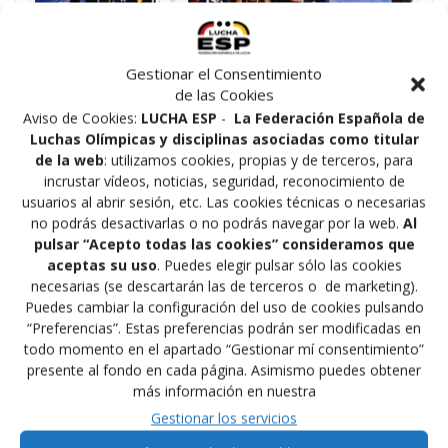
Gestionar el Consentimiento
TORNEO 25º ANIVERSARIO CLUB DE
de las Cookies
LUCHA MARACENA
Aviso de Cookies:
LUCHA ESP
-
La Federación Española de
Luchas Olímpicas y disciplinas asociadas como titular
por
felucha_admin
0
en
Luchas Olímpicas
,
Últimas Noticias
de la web
: utilizamos cookies, propias y de terceros, para
en 27/12/2013
incrustar vídeos, noticias, seguridad, reconocimiento de
usuarios al abrir sesión, etc. Las cookies técnicas o necesarias
El sábado 14 de diciembre de 2013, se celebró el
no podrás desactivarlas o no podrás navegar por la web.
Al
Torneo del 25º Aniversario del Club de Luchas
pulsar “Acepto todas las cookies” consideramos que
Olímpicas Maracena perteneciente a la Federación
aceptas su uso
. Puedes elegir pulsar sólo las cookies
Andaluza de Lucha, con la participación de muchos
necesarias (se descartarán las de terceros o de marketing).
aficionados y con la colaboración del Ayuntamiento de
Puedes cambiar la configuración del uso de cookies pulsando
Maracena, y la asistencia al mismo del Concejal de
“Preferencias”. Estas preferencias podrán ser modificadas en
Deportes de esa localidad. Desde…
todo momento en el apartado “Gestionar mí consentimiento”
presente al fondo en cada página. Asimismo puedes obtener
Leer más
más información en nuestra
Gestionar los servicios