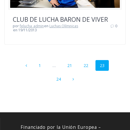
CLUB DE LUCHA BARON DE VIVER
por
felucha_admin
en
Luchas Olímpicas
0
en 19/11/2013
Navegación
Página
Página
Página
Página
1
…
21
22
23
de
entradas
Página
24
Financiado por la Unión Europea –