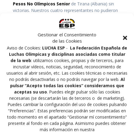
Pesos No Olímpicos Senior
de Tirana (Albania) sin
victorias. Nuestros cuatro representantes no pudieron
pasar de ronda en sus respectivos pesos y en pocos
días darán por cerrada la temporada.
Gestionar el Consentimiento
En U23,
Junior Benítez (72KG)
, único participante en
de las Cookies
greco, cayó vía superioridad ante el croata Ivancic (8-0)
Aviso de Cookies:
LUCHA ESP
-
La Federación Española de
en octavos. Sus compañeros
Gabriel Iglesias (86KG)
Luchas Olímpicas y disciplinas asociadas como titular
y Sultan Kopbayev (92KG)
, ambos en la modalidad de
de la web
: utilizamos cookies, propias y de terceros, para
libre, tampoco tuvieron mejor suerte: el madrileño no
incrustar vídeos, noticias, seguridad, reconocimiento de
pudo superar a los puntos al venezolano Torreyes (5-1)
usuarios al abrir sesión, etc. Las cookies técnicas o necesarias
y el murciano no tuvo opciones ante el turco Altunbas
no podrás desactivarlas o no podrás navegar por la web.
Al
(10-0).
pulsar “Acepto todas las cookies” consideramos que
aceptas su uso
. Puedes elegir pulsar sólo las cookies
necesarias (se descartarán las de terceros o de marketing).
Ya en senior
Vicky Báez
, última baza, estuvo cerca de
Puedes cambiar la configuración del uso de cookies pulsando
poner la primera para la delegación. La madrileña le
“Preferencias”. Estas preferencias podrán ser modificadas en
compitió de tú a tú
a la búlgara Nikolova
, medallista
todo momento en el apartado “Gestionar mí consentimiento”
olímpica, y llegó a ponerse por delante en el marcador.
presente al fondo en cada página. Asimismo puedes obtener
Sin embargo, tras el descanso, su rival consiguió
más información en nuestra
zancadillearle para darle la vuelta al combate y, en