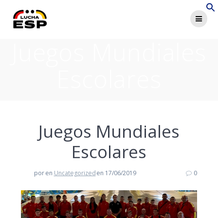
Saltar
al
contenido
Juegos Mundiales
Escolares
Juegos Mundiales
Escolares
por
en
Uncategorized
en 17/06/2019
0