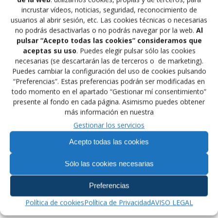
incrustar vídeos, noticias, seguridad, reconocimiento de
50 Kg., Carla Jaume 54 Kg., Natalia Pereda 58 Kg.,
usuarios al abrir sesión, etc. Las cookies técnicas o necesarias
Yasmin Alonso 62 Kg. y Ariha Rahman 66 Kg.
no podrás desactivarlas o no podrás navegar por la web.
Al
Grecorromana: Pablo Sierra 38 Kg., Diego Monreal 41
pulsar “Acepto todas las cookies” consideramos que
Kg., David Díaz 44 Kg., Armando Guerrero 48 Kg.,
aceptas su uso
. Puedes elegir pulsar sólo las cookies
Jasmes Castaño 52 Kg., Manuel Gómez 57 Kg., Daniel
necesarias (se descartarán las de terceros o de marketing).
Campos 62 Kg., José A. Teso 68 Kg. y Carlos Grediaga,
Puedes cambiar la configuración del uso de cookies pulsando
85 Kg. Como Jefe de Equipo, Miguel A. Sierra, como
“Preferencias”. Estas preferencias podrán ser modificadas en
árbitro Luis Romero, Entrenadores de Libre Olímpica,
todo momento en el apartado “Gestionar mí consentimiento”
Roberto Cano y Santiago Moreno, Entrenadores de
presente al fondo en cada página. Asimismo puedes obtener
Libre Femenina, Antonio Jiménez y Francisco Sánchez,
más información en nuestra
Entrenadores de Grecorromana, José Luís Andújar y
Gestionar los servicios
Mehmed Kodakov, como fisio del Equipo Borja Jover y
como Médico Manuel Rabadán.
Acepto todas las cookies
Sólo las cookies necesarias
Navegación
Preferencias
Anterior:
Siguiente:
de
Entrada
Siguiente
XXIII Torneo RGCC de
Campeonato Europa
Política de cookies
Política de Privacidad
AVISO LEGAL
anterior:
entrada:
Lucha
Cadete 2019