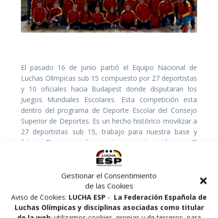
El pasado 16 de junio partió el Equipo Nacional de
Luchas Olímpicas sub 15 compuesto por 27 deportistas
y 10 oficiales hacia Budapest donde disputaran los
Juegos Mundiales Escolares. Esta competición esta
dentro del programa de Deporte Escolar del Consejo
Superior de Deportes. Es un hecho histórico movilizar a
27 deportistas sub 15, trabajo para nuestra base y
futuro. Desear mucha suerte a nuestros jóvenes. El
Equipo está compuesto por: Libre Olímpica: Iñigo
Gironés 38 Kg., Bruno Prats 41 Kg., Ismael Pintado 44
Kg., Denis Kodakov 48 Kg., Manuel González 52 Kg.,
Gestionar el Consentimiento
Felipe Ferrusola 57 Kg., Oscar Camacho 62 Kg.,
de las Cookies
Alejandro Esteche 68 Kg., Pablo Pereira 75 Kg., y Marc
Aviso de Cookies:
LUCHA ESP
-
La Federación Española de
González 85 Kg. Libre Femenina: Virginia López 39 Kg.,
Luchas Olímpicas y disciplinas asociadas como titular
María Gómez 42 Kg., María Cazalla 46 Kg., Elena Torres
de la web
: utilizamos cookies, propias y de terceros, para