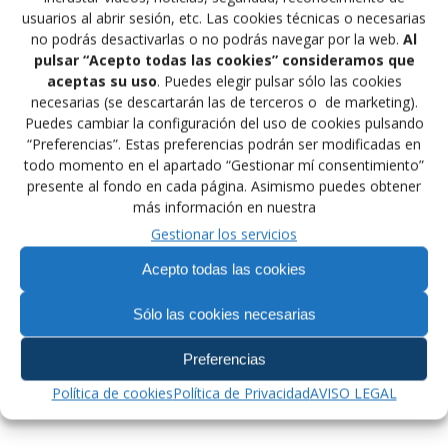
usuarios al abrir sesión, etc. Las cookies técnicas o necesarias
no podrás desactivarlas o no podrás navegar por la web.
Al
pulsar “Acepto todas las cookies” consideramos que
aceptas su uso
. Puedes elegir pulsar sólo las cookies
necesarias (se descartarán las de terceros o de marketing).
Puedes cambiar la configuración del uso de cookies pulsando
“Preferencias”. Estas preferencias podrán ser modificadas en
todo momento en el apartado “Gestionar mí consentimiento”
presente al fondo en cada página. Asimismo puedes obtener
José María García Juarez ha sido reelegido como
más información en nuestra
Presidente de la Federación Extremeña de Lucha.
Gestionar los servicios
Muchas Felicidades chema
Acepto todas las cookies
Navegación
Sólo las cookies necesarias
Siguiente:
Anterior:
de
Siguiente
Nuevo Presidente y
Preferencias
Entrada
Miembros de la UWW
entrada:
Secretario del CNJA
anterior:
Política de cookies
Política de Privacidad
AVISO LEGAL
entradas