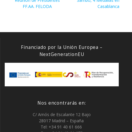
de
Reunión de Presidentes
Sambo, 4 Medallas en
anterior:
entrada:
FF.AA. FELODA
Casablanca
entradas
Financiado por la Unión Europea –
NextGenerationEU
Nos encontrarás en:
C/ Amós de Escalante 12 Bajo
28017 Madrid – España
Tel: +34 91 40 61 666