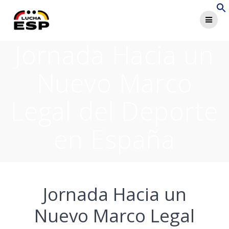
Saltar
al
contenido
Jornada Hacia un
Nuevo Marco
Legal del Deporte
en España
Jornada Hacia un
Nuevo Marco Legal