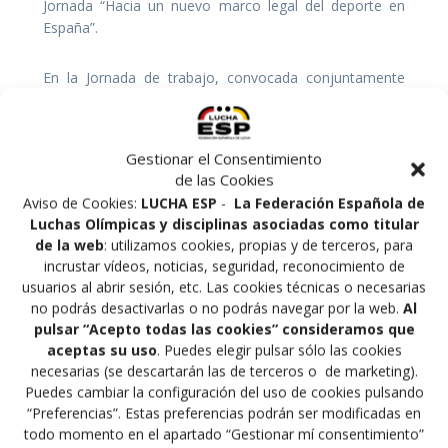
Jornada “Hacia un nuevo marco legal del deporte en
España”.
En la Jornada de trabajo, convocada conjuntamente
entre ADESP y el COE, intervinieron por parte de los
grupos políticos representantes del PSOE, UNIDOS
PODEMOS, CIUDADANOS y PdCAT. La mesa estuvo
Gestionar el Consentimiento
copresidida por Alejandro Blanco y José Hidalgo. Tras la
de las Cookies
bienvenida del presidente del COE, el deporte federado
Aviso de Cookies:
LUCHA ESP
-
La Federación Española de
español estuvo representado por José Hidalgo, como
Luchas Olímpicas y disciplinas asociadas como titular
presidente de ADESP y de la Federación Española de
de la web
: utilizamos cookies, propias y de terceros, para
Triatlón, Raúl Chapado, presidente de la Federación
incrustar vídeos, noticias, seguridad, reconocimiento de
Española de Atletismo, José Luis Bruna, presidente de
usuarios al abrir sesión, etc. Las cookies técnicas o necesarias
la Federación Española de Pesca, Marco Rioja,
no podrás desactivarlas o no podrás navegar por la web.
Al
presidente de la Federación Española de Esgrima, Javier
pulsar “Acepto todas las cookies” consideramos que
Revuelta, presidente de la Federación de Hípica
aceptas su uso
. Puedes elegir pulsar sólo las cookies
Española, así como el experto en derecho deportivo,
necesarias (se descartarán las de terceros o de marketing).
Alberto Palomar.
Puedes cambiar la configuración del uso de cookies pulsando
“Preferencias”. Estas preferencias podrán ser modificadas en
todo momento en el apartado “Gestionar mí consentimiento”
Los intervinientes trasladaron a los grupos políticos