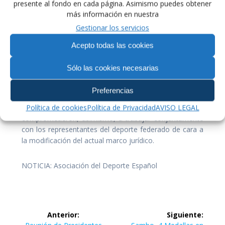
presente al fondo en cada página. Asimismo puedes obtener
asistentes, la foto actual del deporte federado español,
más información en nuestra
en la que se hizo hincapié en la necesidad de mejorar
las estructuras federativas a través de la
Gestionar los servicios
profesionalización, la transparencia, la buena
Acepto todas las cookies
gobernanza y la necesidad de sustituir el actual marco
de financiación del deporte.
Sólo las cookies necesarias
Por su parte, los grupos políticos coincidieron en la
Preferencias
necesidad de hacer cambios en una ley del deporte
obsoleta que no se ajusta a la realidad social actual. Se
Política de cookies
Política de Privacidad
AVISO LEGAL
comprometieron, asimismo, a trabajar conjuntamente
con los representantes del deporte federado de cara a
la modificación del actual marco jurídico.
NOTICIA: Asociación del Deporte Español
Navegación
Anterior:
Siguiente:
Entrada
Siguiente