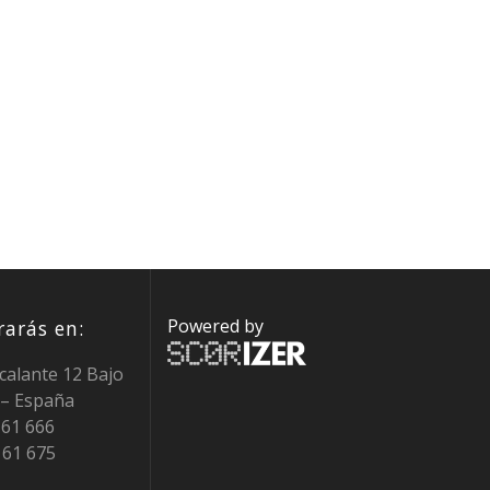
Powered by
arás en:
calante 12 Bajo
 – España
0 61 666
 61 675