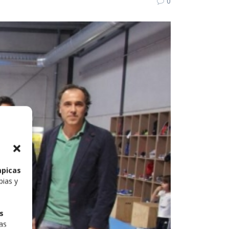
0
mpicas
pias y
s
las