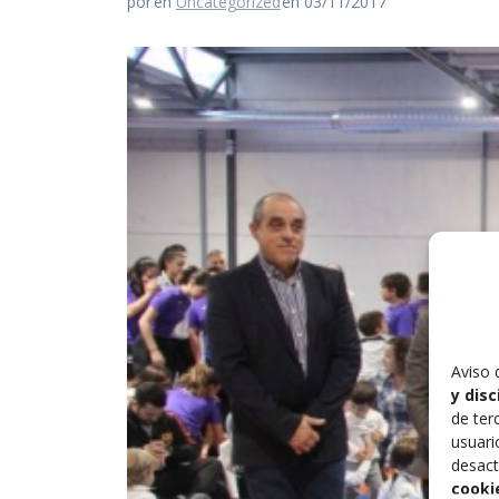
por
en
Uncategorized
en 03/11/2017
Aviso 
y dis
de ter
usuari
desact
cooki