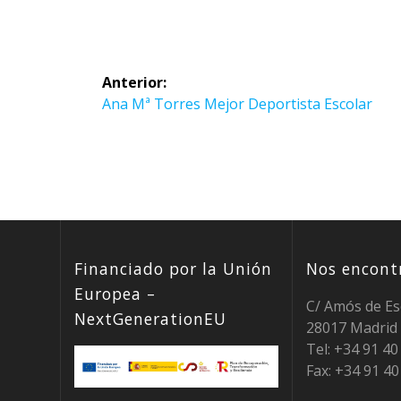
Navegación
Anterior:
de
Entrada
Ana Mª Torres Mejor Deportista Escolar
anterior:
entradas
Financiado por la Unión
Nos encontr
Europea –
C/ Amós de Es
NextGenerationEU
28017 Madrid
Tel: +34 91 4
Fax: +34 91 40