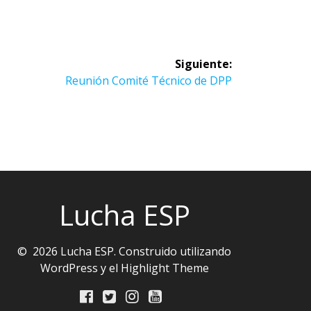
Siguiente:
Siguiente
Reunión Comité Técnico de DPP
entrada:
Lucha ESP
© 2026 Lucha ESP. Construido utilizando
WordPress y el
Highlight Theme