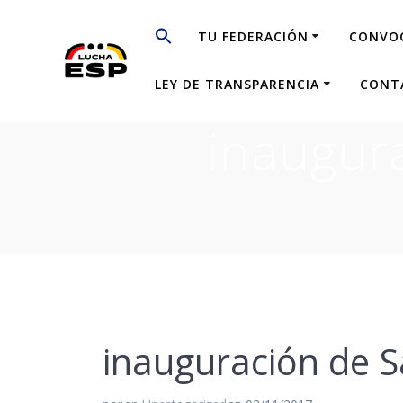
Saltar
al
TU FEDERACIÓN
CONVO
contenido
LEY DE TRANSPARENCIA
CONT
inaugur
inauguración de 