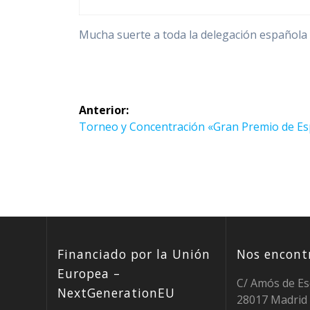
Mucha suerte a toda la delegación española 
Navegación
Anterior:
de
Entrada
Torneo y Concentración «Gran Premio de E
anterior:
entradas
Financiado por la Unión
Nos encontr
Europea –
C/ Amós de Es
NextGenerationEU
28017 Madrid