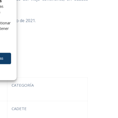
s
las
s
 de agosto de 2021.
tionar
tener
as
CATEGORÍA
CADETE