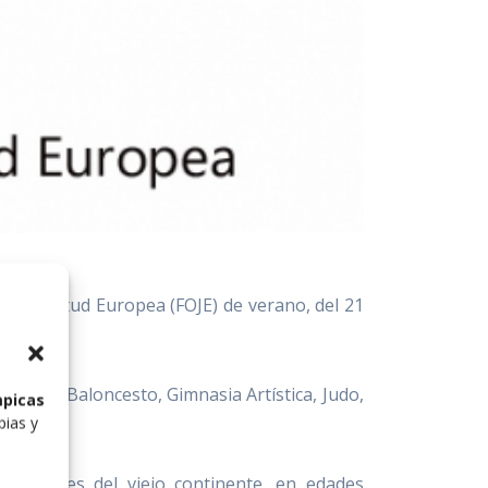
la Juventud Europea (FOJE) de verano, del 21
nmano, Baloncesto, Gimnasia Artística, Judo,
mpicas
pias y
acionales del viejo continente, en edades