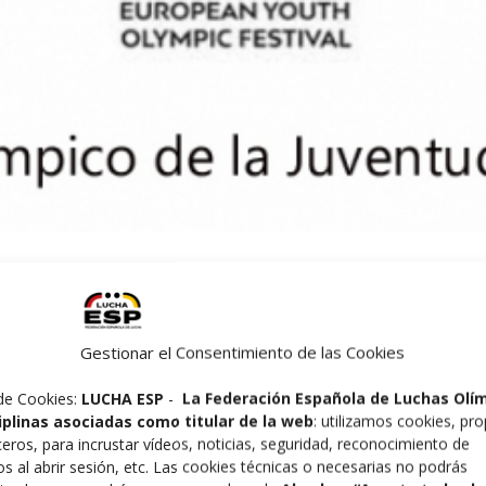
mbres y 59 mujeres) participarán en el Festival Olímpico de 
 Bakú.
Gestionar el Consentimiento de las Cookies
en las diferentes modalidades de Atletismo, Ciclismo, Balo
de Cookies:
LUCHA ESP
-
La Federación Española de Luchas Olí
rimera participación olímpica.
ciplinas asociadas como titular de la web
: utilizamos cookies, pro
ceros, para incrustar vídeos, noticias, seguridad, reconocimiento de
os al abrir sesión, etc. Las cookies técnicas o necesarias no podrás
 a los atletas seleccionados de 50 Comités Olímpicos N