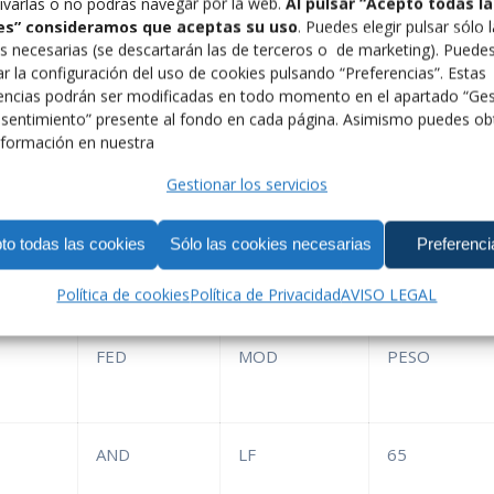
ivarlas o no podrás navegar por la web.
Al pulsar “Acepto todas la
es” consideramos que aceptas su uso
. Puedes elegir pulsar sólo 
s necesarias (se descartarán las de terceros o de marketing). Puede
r la configuración del uso de cookies pulsando “Preferencias”. Estas
la localidad eslovaca de Banska Bystrica, del 24 de julio al 1
encias podrán ser modificadas en todo momento en el apartado “Ges
sentimiento” presente al fondo en cada página. Asimismo puedes ob
formación en nuestra
Gestionar los servicios
te equipo Nacional:
to todas las cookies
Sólo las cookies necesarias
Preferenci
Política de cookies
Política de Privacidad
AVISO LEGAL
FED
MOD
PESO
AND
LF
65