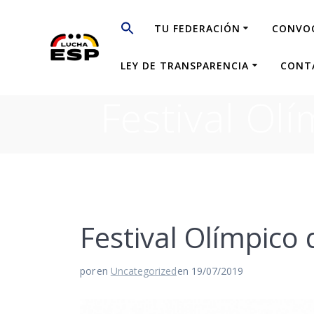
Saltar
al
TU FEDERACIÓN
CONVO
contenido
LEY DE TRANSPARENCIA
CONT
Festival Ol
Festival Olímpico
por
en
Uncategorized
en 19/07/2019