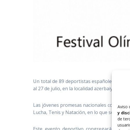
Un total de 89 deportistas españoles (39 ho
al 27 de julio, en la localidad azerbaiyana de
Las jóvenes promesas nacionales competirán 
Aviso 
Lucha, Tenis y Natación, en lo que será su p
y dis
de ter
usuari
Este evento deportivo congregará en Bakú