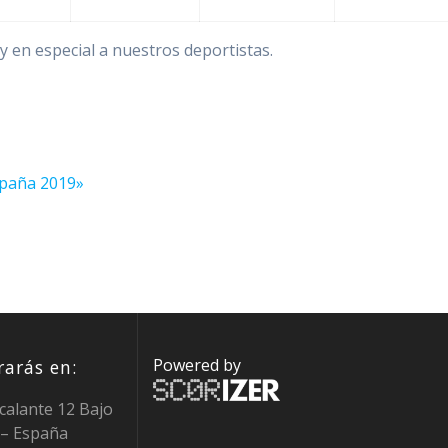
y en especial a nuestros deportistas.
spaña 2019»
Powered by
arás en:
calante 12 Bajo
 – España