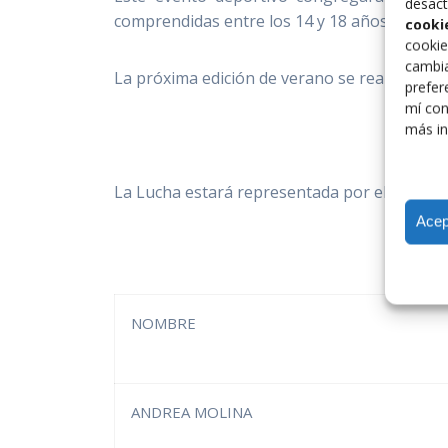
desact
comprendidas entre los 14 y 18 años.
cooki
cookie
cambia
La próxima edición de verano se realizará en 
prefer
mí con
más in
La Lucha estará representada por el siguien
Acep
NOMBRE
ANDREA MOLINA