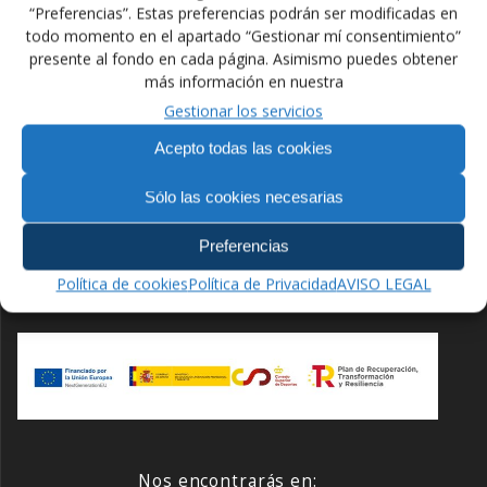
“Preferencias”. Estas preferencias podrán ser modificadas en
todo momento en el apartado “Gestionar mí consentimiento”
Navegación
presente al fondo en cada página. Asimismo puedes obtener
Anterior:
más información en nuestra
Siguiente:
de
Entrada
Seminario Nacional de
Gestionar los servicios
Siguiente
Torneo Kolbotn Cup
anterior:
Árbitraje
entrada:
entradas
Acepto todas las cookies
Sólo las cookies necesarias
Preferencias
Financiado por la Unión Europea –
Política de cookies
Política de Privacidad
AVISO LEGAL
NextGenerationEU
Nos encontrarás en: