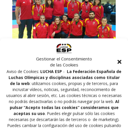
Gestionar el Consentimiento
de las Cookies
Aviso de Cookies:
LUCHA ESP
-
La Federación Española de
España consigue el primer puesto por equipos en el
Luchas Olímpicas y disciplinas asociadas como titular
global de la puntuación masculino y femenino del
de la web
: utilizamos cookies, propias y de terceros, para
torneo internacional Henri Deglane donde a nivel
incrustar vídeos, noticias, seguridad, reconocimiento de
usuarios al abrir sesión, etc. Las cookies técnicas o necesarias
individual se consiguen dos oros de Aintzane Gorria e
no podrás desactivarlas o no podrás navegar por la web.
Al
Irene García 3 platas de Marina Rueda Daniel Rama y
pulsar “Acepto todas las cookies” consideramos que
José Cuba y 3 bronces de Noelia Lalin Pablo García y
aceptas su uso
. Puedes elegir pulsar sólo las cookies
Yunier Castillo. Felicidades a todo el equipo por el buen
necesarias (se descartarán las de terceros o de marketing).
resultado
Puedes cambiar la configuración del uso de cookies pulsando