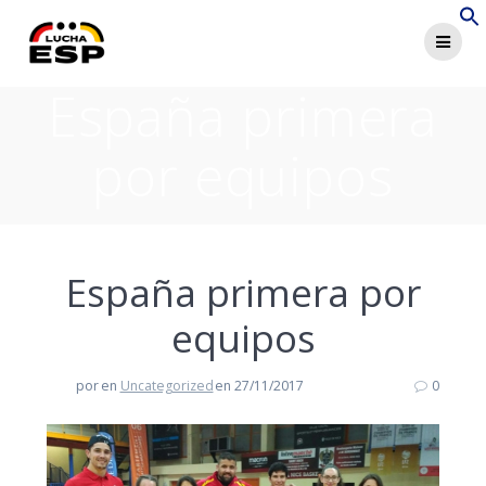
Saltar
al
contenido
España primera
por equipos
España primera por
equipos
por
en
Uncategorized
en 27/11/2017
0