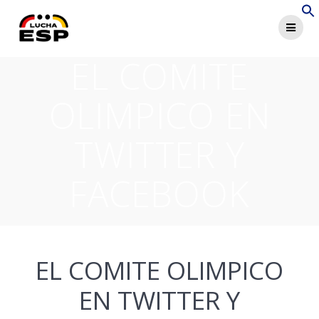
Saltar
al
contenido
EL COMITE
OLIMPICO EN
TWITTER Y
FACEBOOK
EL COMITE OLIMPICO
EN TWITTER Y