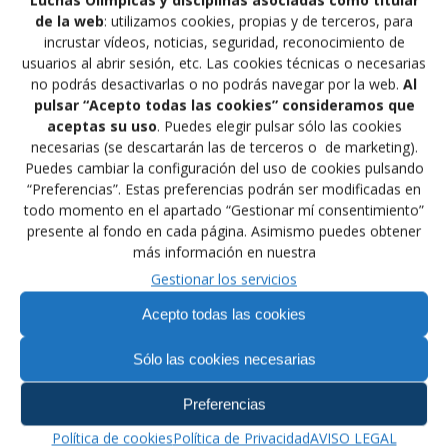
Luchas Olímpicas y disciplinas asociadas como titular
de la web
: utilizamos cookies, propias y de terceros, para
andadura en las redes sociales Facebook y
incrustar vídeos, noticias, seguridad, reconocimiento de
Twitter. En el siguiente enlace, podemos ver un
usuarios al abrir sesión, etc. Las cookies técnicas o necesarias
video de nuestros deportistas incluidos en el
no podrás desactivarlas o no podrás navegar por la web.
Al
Programa Podium. Todos los federados e interesados en nuestro
pulsar “Acepto todas las cookies” consideramos que
deporte, pueden suscribirse a estas redes sociales del COE.
aceptas su uso
. Puedes elegir pulsar sólo las cookies
youtu.be/40sYRAhAUbQ
necesarias (se descartarán las de terceros o de marketing).
youtu.be/kJDc9Z-Nc8M
Puedes cambiar la configuración del uso de cookies pulsando
www.facebook.com/ComiteOlimpico
“Preferencias”. Estas preferencias podrán ser modificadas en
twitter.com/COE_es
todo momento en el apartado “Gestionar mí consentimiento”
youtu.be/qOxvY_Oxt88
presente al fondo en cada página. Asimismo puedes obtener
más información en nuestra
Gestionar los servicios
Acepto todas las cookies
Navegación
Sólo las cookies necesarias
Anterior:
de
Entrada
JORNADAS
Siguiente:
Preferencias
anterior:
Siguiente
INTERNACIONALES DE
TORNEO EN
entradas
entrada:
ENTRENAMIENTO DE
NEGREPELISSE
Política de cookies
Política de Privacidad
AVISO LEGAL