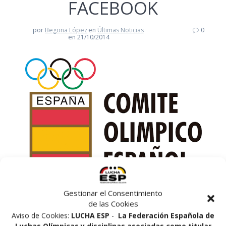
FACEBOOK
por
Begoña López
en
Últimas Noticias
0
en 21/10/2014
Gestionar el Consentimiento
de las Cookies
Aviso de Cookies:
LUCHA ESP
-
La Federación Española de
El Comité Olímpico Español continúa su