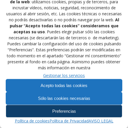
español que consiguió dos medallas de bronce de
de la web
: utilizamos cookies, propias y de terceros, para
CRISTINA CASAS y de PAULA MARTÍNEZ un quinto
incrustar vídeos, noticias, seguridad, reconocimiento de
puesto de EVADNE HUECAS y un séptimo puesto de
usuarios al abrir sesión, etc. Las cookies técnicas o necesarias
ADRIÁN LABRADO, igualmente felicitar al resto del
no podrás desactivarlas o no podrás navegar por la web.
Al
equipo que ganaron combates y demostraron que
pulsar “Acepto todas las cookies” consideramos que
aceptas su uso
. Puedes elegir pulsar sólo las cookies
pueden conseguir buenos resultados en próximos
necesarias (se descartarán las de terceros o de marketing).
eventos.
Puedes cambiar la configuración del uso de cookies pulsando
“Preferencias”. Estas preferencias podrán ser modificadas en
Un total de 80 países participaron en este Campeonato
todo momento en el apartado “Gestionar mí consentimiento”
del Mundo, España se clasifico en el puesto 18 en el
presente al fondo en cada página. Asimismo puedes obtener
total y en el puesto 10 en Sambo Femenino.
más información en nuestra
Gestionar los servicios
Muchas felicidades a las medallistas y a todo el equipo
por su entrega.
Acepto todas las cookies
Sólo las cookies necesarias
Navegación
Preferencias
Anterior:
Siguiente:
de
Entrada
Siguiente
Campeonatos del Mundo
High School de
Política de cookies
Política de Privacidad
AVISO LEGAL
anterior:
entrada:
de MMA
Shimabara