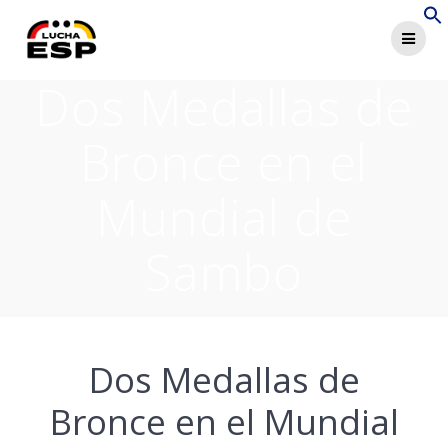
Saltar
al
contenido
Dos Medallas de
Bronce en el
Mundial de
Sambo
Dos Medallas de
Bronce en el Mundial