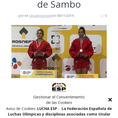
de Sambo
por
en
Uncategorized
en 08/11/2019
0
Gestionar el Consentimiento
de las Cookies
Finalizaron los Campeonatos del Mundo de Sambo
Aviso de Cookies:
LUCHA ESP
-
La Federación Española de
2019 en Corea con un buen balance para el equipo
Luchas Olímpicas y disciplinas asociadas como titular