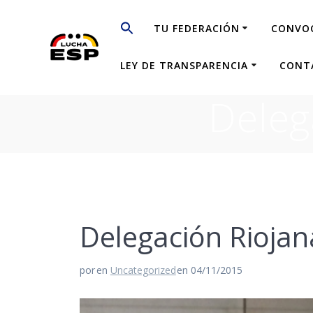
Saltar
al
TU FEDERACIÓN
CONVO
contenido
LEY DE TRANSPARENCIA
CONT
Deleg
Delegación Riojan
por
en
Uncategorized
en 04/11/2015