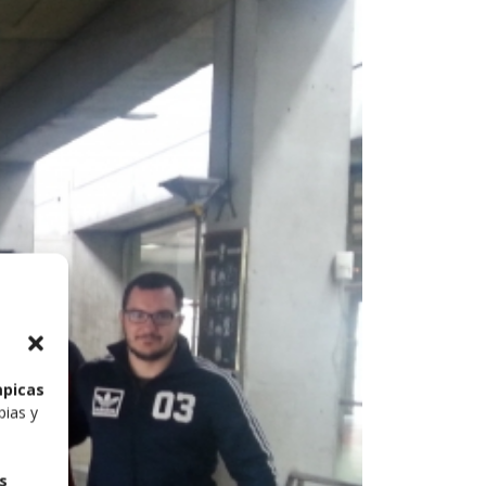
mpicas
pias y
s