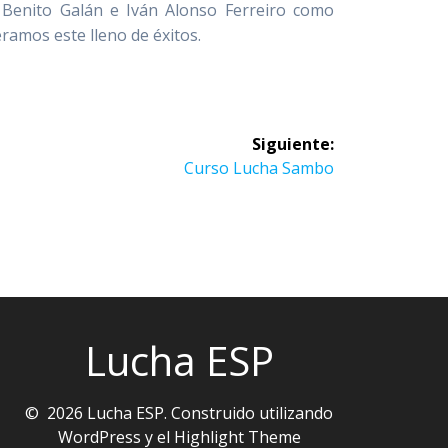
Benito Galán e Iván Alonso Ferreiro como
ramos este lleno de éxitos.
Siguiente:
Siguiente
Curso Lucha Sambo
entrada:
Lucha ESP
© 2026 Lucha ESP. Construido utilizando
WordPress y el
Highlight Theme