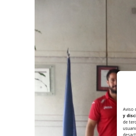
Aviso 
y dis
de ter
usuari
desact