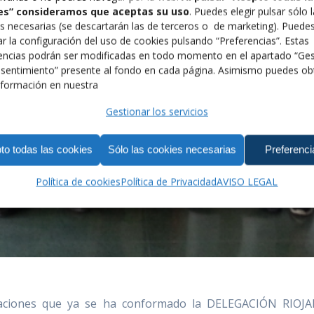
es” consideramos que aceptas su uso
. Puedes elegir pulsar sólo 
s necesarias (se descartarán las de terceros o de marketing). Puede
r la configuración del uso de cookies pulsando “Preferencias”. Estas
encias podrán ser modificadas en todo momento en el apartado “Ges
sentimiento” presente al fondo en cada página. Asimismo puedes ob
formación en nuestra
Gestionar los servicios
to todas las cookies
Sólo las cookies necesarias
Preferenci
Política de cookies
Política de Privacidad
AVISO LEGAL
eraciones que ya se ha conformado la DELEGACIÓN RIO