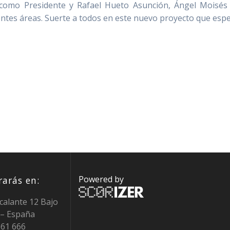
omo Presidente y Rafael Hueto Asunción, Ángel Moisés 
ntes áreas. Suerte a todos en este nuevo proyecto que espe
Powered by
arás en:
calante 12 Bajo
 – España
0 61 666