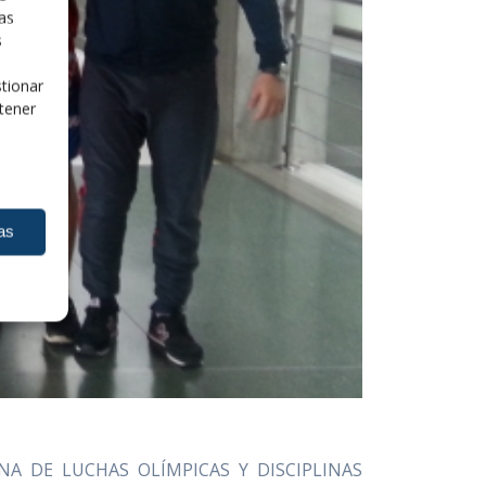
las
s
tionar
tener
as
JANA DE LUCHAS OLÍMPICAS Y DISCIPLINAS