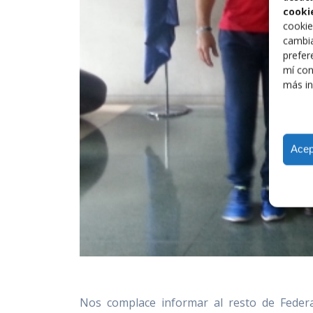
cooki
cookie
cambia
prefer
mí con
más in
Acep
Nos complace informar al resto de Fed