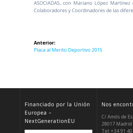
ASOCIADAS, con Mariano López Martínez c
Colaboradores y Coordinadores de las difere
Navegación
Anterior:
de
Entrada
Placa al Merito Deportivo 2015
anterior:
entradas
Financiado por la Unión
Nos encontr
Europea –
C/ Amós de Es
NextGenerationEU
28017 Madrid
Tel: +34 91 4