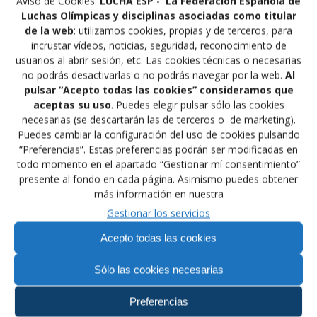
Aviso de Cookies:
LUCHA ESP
-
La Federación Española de
Anterior:
Siguiente:
de
Entrada
Siguiente
Luchas Olímpicas y disciplinas asociadas como titular
CAMPEONATO DE
JORNADA FINAL DE LIGA
anterior:
entrada:
de la web
: utilizamos cookies, propias y de terceros, para
EUROPA DE LUCHA
DEPORTE BASE
entradas
incrustar vídeos, noticias, seguridad, reconocimiento de
SAMBO SENIOR
FEDERACION GALLEGA
usuarios al abrir sesión, etc. Las cookies técnicas o necesarias
no podrás desactivarlas o no podrás navegar por la web.
Al
pulsar “Acepto todas las cookies” consideramos que
aceptas su uso
. Puedes elegir pulsar sólo las cookies
necesarias (se descartarán las de terceros o de marketing).
Puedes cambiar la configuración del uso de cookies pulsando
Financiado por la Unión Europea –
“Preferencias”. Estas preferencias podrán ser modificadas en
NextGenerationEU
todo momento en el apartado “Gestionar mí consentimiento”
presente al fondo en cada página. Asimismo puedes obtener
más información en nuestra
Gestionar los servicios
Acepto todas las cookies
Sólo las cookies necesarias
Nos encontrarás en:
Preferencias
C/ Amós de Escalante 12 Bajo