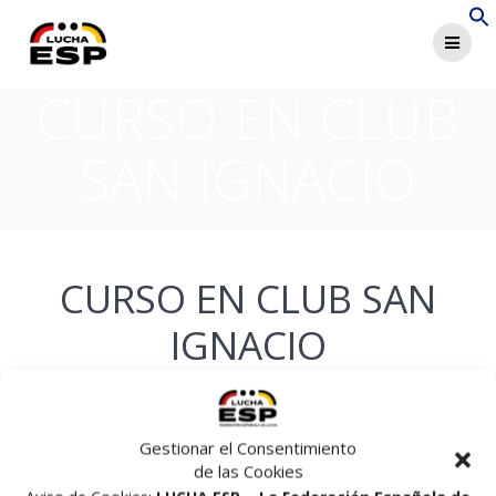
Saltar
al
contenido
CURSO EN CLUB
SAN IGNACIO
CURSO EN CLUB SAN
IGNACIO
por
en
Uncategorized
en 19/05/2014
0
Gestionar el Consentimiento
Navegación
de las Cookies