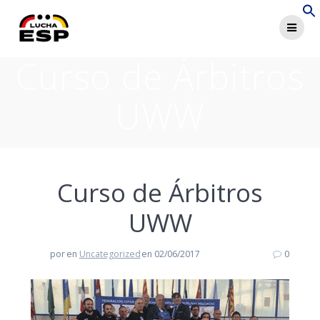
Saltar
al
contenido
Curso de Árbitros
UWW
Curso de Árbitros
UWW
por
en
Uncategorized
en 02/06/2017
0