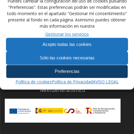
Puedes cambiar la configuración del uso de cookies pulsando
“Preferencias”. Estas preferencias podrán ser modificadas en
todo momento en el apartado “Gestionar mí consentimiento”
presente al fondo en cada página. Asimismo puedes obtener
Navegación
más información en nuestra
Anterior:
Siguiente:
Gestionar los servicios
de
Entrada
La Federación Española
Siguiente
Tbilisi Grand-Prix
anterior:
de Lucha en Japón
entrada:
Acepto todas las cookies
entradas
Sólo las cookies necesarias
Preferencias
Política de cookies
Política de Privacidad
AVISO LEGAL
Financiado por la Unión Europea –
NextGenerationEU