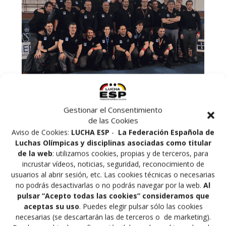
Gestionar el Consentimiento
de las Cookies
Los días 3 y 4 de junio se celebrará en Roma el curso
Aviso de Cookies:
LUCHA ESP
-
La Federación Española de
teórico de árbitros de Luchas Olímpicas de UWW para
Luchas Olímpicas y disciplinas asociadas como titular
ascenso de internacional de tercera a segunda, tres
de la web
: utilizamos cookies, propias y de terceros, para
árbitros españoles participarán en este curso teórico,
incrustar vídeos, noticias, seguridad, reconocimiento de
Manuel Gandul de Andalucía, Marcos Araujo de Galicia
usuarios al abrir sesión, etc. Las cookies técnicas o necesarias
y David Terrón de Murcia, después de este curso los
no podrás desactivarlas o no podrás navegar por la web.
Al
árbitros deberán participar en el curso practico que se
pulsar “Acepto todas las cookies” consideramos que
celebrara con ocasión del Gran Premio de España el 15
aceptas su uso
. Puedes elegir pulsar sólo las cookies
y 16 de julio. Desear mucha suerte a nuestros árbitros
necesarias (se descartarán las de terceros o de marketing).
en este curso internacional.