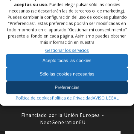
championship-14
aceptas su uso
. Puedes elegir pulsar sólo las cookies
necesarias (se descartarán las de terceros o de marketing).
Puedes cambiar la configuración del uso de cookies pulsando
Desear mucha suerte a nuestros veteranos luchadores.
“Preferencias”. Estas preferencias podrán ser modificadas en
todo momento en el apartado “Gestionar mí consentimiento”
presente al fondo en cada página. Asimismo puedes obtener
Navegación
más información en nuestra
Anterior:
Gestionar los servicios
de
Entrada
Tres Oros, dos platas y
Siguiente:
Acepto todas las cookies
anterior:
tres bronces en el Cpto.
Siguiente
Cpto. Mundo Esperanza
entradas
Mundo de Grappling y
entrada:
Grapplin GI
Sólo las cookies necesarias
Preferencias
Política de cookies
Política de Privacidad
AVISO LEGAL
Financiado por la Unión Europea –
NextGenerationEU