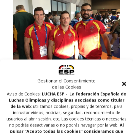
Gestionar el Consentimiento
Del 7 al 10 de octubre de 2016 se disputara en
de las Cookies
Walbrzych (Polonia) el Campeonato del Mundo de
Aviso de Cookies:
LUCHA ESP
-
La Federación Española de
veteranos, tres veteranos gallegos participaran por
Luchas Olímpicas y disciplinas asociadas como titular
España en estos campeonatos: Miguel Casqueiro en 63
de la web
: utilizamos cookies, propias y de terceros, para
Kg (categoría A), Roberto Estevez en 69 Kg (categoría
incrustar vídeos, noticias, seguridad, reconocimiento de
C) y Pablo Pintos en 69 Kg (categoría A). podrás seguir
usuarios al abrir sesión, etc. Las cookies técnicas o necesarias
el evento en directo y los resultados en el link de la
no podrás desactivarlas o no podrás navegar por la web.
Al
UWW:
https://unitedworldwrestling.org/event/world-
pulsar “Acepto todas las cookies” consideramos que