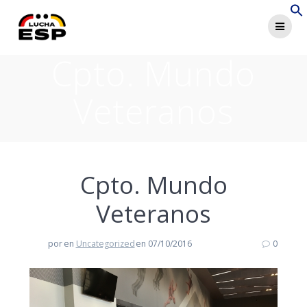
Saltar
al
contenido
Cpto. Mundo
Veteranos
Cpto. Mundo
Veteranos
por
en
Uncategorized
en 07/10/2016
0