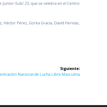
e-Junior-Sub/ 23
,
que se celebra en el Centro
, Héctor Pérez, Gorka Gracia, David Hervías,
Siguiente:
ente
entración Nacional de Lucha Libre Masculina
da: