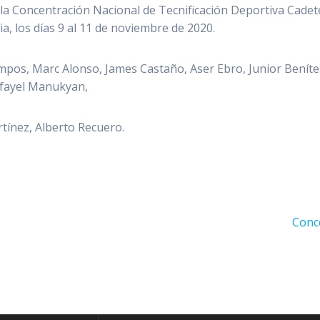
a Concentración Nacional de Tecnificación Deportiva Cadet
a, los días 9 al 11 de noviembre de 2020.
pos, Marc Alonso, James Castaño, Aser Ebro, Junior Benítez
Rafayel Manukyan,
tínez, Alberto Recuero.
Sigui
Conc
entra