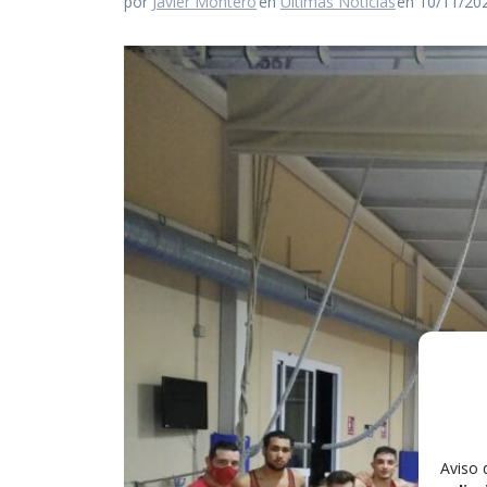
por
Javier Montero
en
Últimas Noticias
en 10/11/20
Aviso 