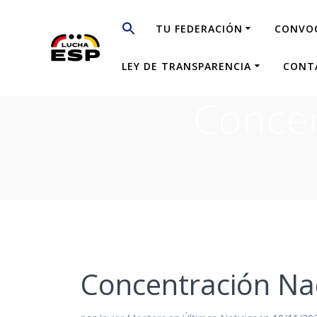
Saltar
al
TU FEDERACIÓN
CONVO
contenido
LEY DE TRANSPARENCIA
CONT
Concen
Concentración Na