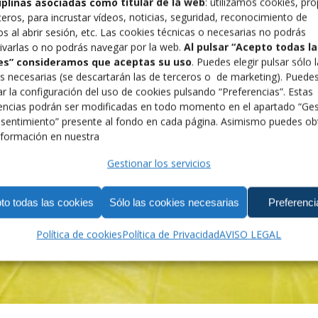
ciplinas asociadas como titular de la web
: utilizamos cookies, pro
ceros, para incrustar vídeos, noticias, seguridad, reconocimiento de
os al abrir sesión, etc. Las cookies técnicas o necesarias no podrás
ivarlas o no podrás navegar por la web.
Al pulsar “Acepto todas la
es” consideramos que aceptas su uso
. Puedes elegir pulsar sólo 
s necesarias (se descartarán las de terceros o de marketing). Puede
r la configuración del uso de cookies pulsando “Preferencias”. Estas
encias podrán ser modificadas en todo momento en el apartado “Ges
sentimiento” presente al fondo en cada página. Asimismo puedes ob
formación en nuestra
Gestionar los servicios
to todas las cookies
Sólo las cookies necesarias
Preferenci
Política de cookies
Política de Privacidad
AVISO LEGAL