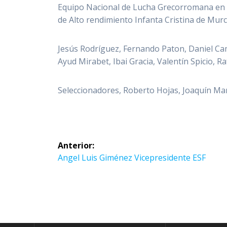
Equipo Nacional de Lucha Grecorromana en l
de Alto rendimiento Infanta Cristina de Murci
Jesús Rodríguez, Fernando Paton, Daniel Cam
Ayud Mirabet, Ibai Gracia, Valentín Spicio, 
Seleccionadores, Roberto Hojas, Joaquín Mar
Navegación
Anterior:
de
Entrada
Angel Luis Giménez Vicepresidente ESF
anterior:
entradas