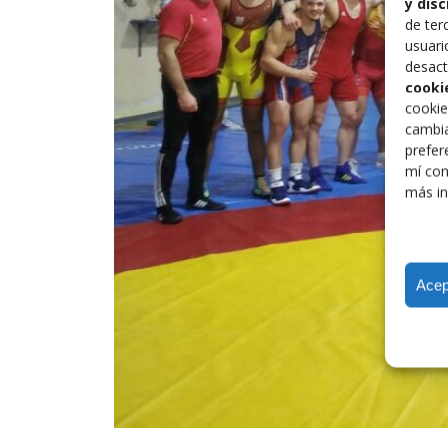
y dis
de ter
usuari
desact
cooki
cookie
cambia
prefer
mí con
más in
Acep