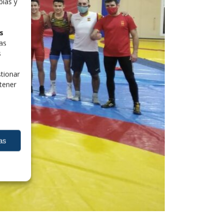
pias y
s
las
s
tionar
tener
as