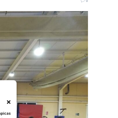
0
mpicas