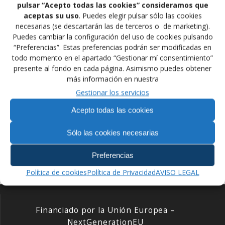
Nacionales entre ellas: Golf, Baile Deportivo, Rugby,
pulsar “Acepto todas las cookies” consideramos que
aceptas su uso
. Puedes elegir pulsar sólo las cookies
Balonmano, Deportes de Invierno, Patinaje,
necesarias (se descartarán las de terceros o de marketing).
Piragüismo, nuestro Presidente Francisco Javier
Puedes cambiar la configuración del uso de cookies pulsando
Iglesias, así como la directora de Gabinete del COE,
“Preferencias”. Estas preferencias podrán ser modificadas en
Sara Martín.
todo momento en el apartado “Gestionar mí consentimiento”
presente al fondo en cada página. Asimismo puedes obtener
más información en nuestra
Navegación
Gestionar los servicios
Siguiente:
de
Siguiente
Anterior:
María José Rienda,
Acepto todas las cookies
Entrada
entrada:
Seminario Árbitros
Presidenta del CSD con
entradas
anterior:
Grappling y MMA
las Federaciones
Sólo las cookies necesarias
Españolas
Preferencias
Política de cookies
Política de Privacidad
AVISO LEGAL
Financiado por la Unión Europea –
NextGenerationEU