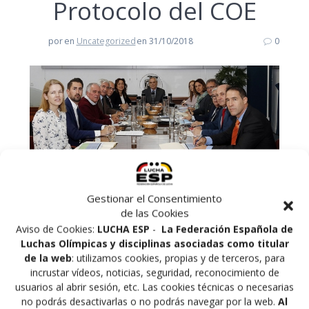
Protocolo del COE
por
en
Uncategorized
en 31/10/2018
0
Gestionar el Consentimiento
de las Cookies
Ayer 30 de octubre, se ha reunido en la sede del
Aviso de Cookies:
LUCHA ESP
-
La Federación Española de
Comité Olímpico Español, la Comisión de Distinciones y
Luchas Olímpicas y disciplinas asociadas como titular
Protocolo de la institución olímpica, asistida por la
de la web
: utilizamos cookies, propias y de terceros, para
Secretaria General del COE, Victoria Cabezas y presidida
incrustar vídeos, noticias, seguridad, reconocimiento de
por Joan Garrigós. A la reunión han asistido los
usuarios al abrir sesión, etc. Las cookies técnicas o necesarias
Presidentes y Representantes de distintas Federaciones
no podrás desactivarlas o no podrás navegar por la web.
Al