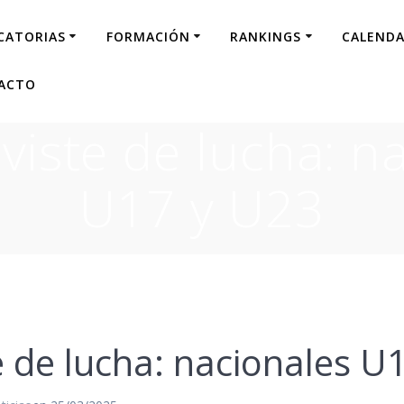
CATORIAS
FORMACIÓN
RANKINGS
CALENDA
ACTO
viste de lucha: n
U17 y U23
e de lucha: nacionales U