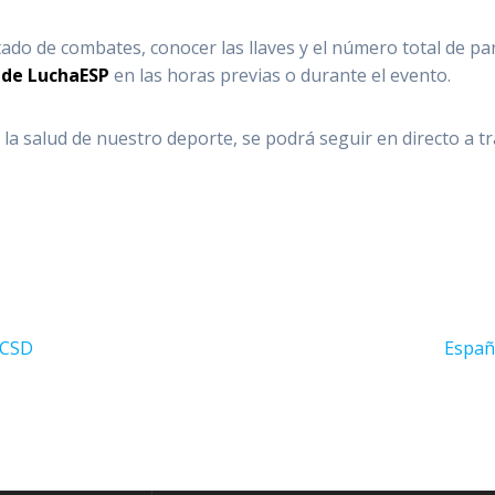
tado de combates, conocer las llaves y el número total de pa
l de LuchaESP
en las horas previas o durante el evento.
la salud de nuestro deporte, se podrá seguir en directo a t
Sigui
l CSD
España
entrad