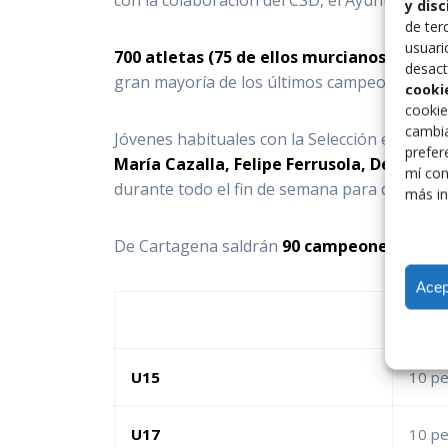
y dis
de ter
usuari
700 atletas (75 de ellos murcianos)
se reun
desact
gran mayoría de los últimos campeones nac
cooki
cookie
cambia
Jóvenes habituales con la Selección españo
prefer
María Cazalla, Felipe Ferrusola, Denis Ko
mí con
durante todo el fin de semana para disfrute 
más in
De Cartagena saldrán
90 campeones nacio
Acep
Libre
U15
10 p
U17
10 p