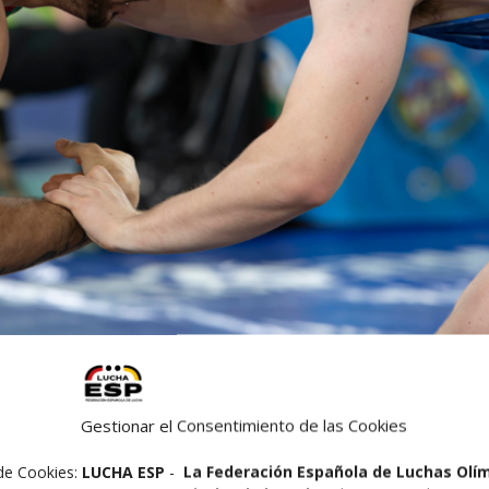
 días 29 y 30 de marzo
, de los Campeonatos de España en E
aña de Luchas Olímpicas de categoría U23, la antesala al se
Gestionar el Consentimiento de las Cookies
nicipal de la localidad
, está organizado por la Federación
de Cookies:
LUCHA ESP
-
La Federación Española de Luchas Olí
to de Cartagena y la Comunidad Autónoma de la Región de Mu