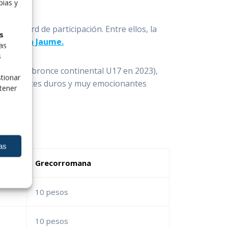
pias y
o récord de participación. Entre ellos, la
s
3, Carla Jaume.
las
s
 Molina
(bronce continental U17 en 2023),
tionar
te combates duros y muy emocionantes
tener
as
Grecorromana
10 pesos
10 pesos