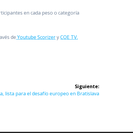
rticipantes en cada peso o categoría
ravés de
Youtube Scorizer
y
COE TV.
Siguiente:
ente
, lista para el desafío europeo en Bratislava
a: