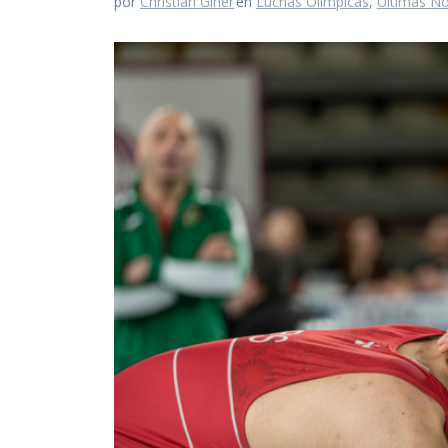
por
Christian Giner
en
Luchas Olímpicas
,
Últimas No