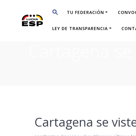
Saltar
al
TU FEDERACIÓN
CONVO
contenido
LEY DE TRANSPARENCIA
CONT
Cartagena se 
Cartagena se vist