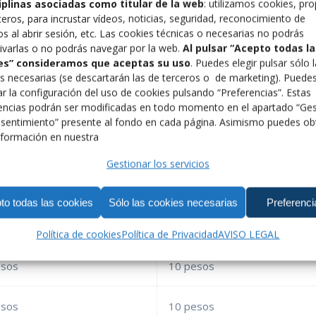
ciplinas asociadas como titular de la web
: utilizamos cookies, pro
ceros, para incrustar vídeos, noticias, seguridad, reconocimiento de
os al abrir sesión, etc. Las cookies técnicas o necesarias no podrás
irán en la ciudad en los próximos días, estableciendo un nuev
ivarlas o no podrás navegar por la web.
Al pulsar “Acepto todas la
ionales y la subcampeona mundial U20 y
bronce europeo U2
es” consideramos que aceptas su uso
. Puedes elegir pulsar sólo 
s necesarias (se descartarán las de terceros o de marketing). Puede
r la configuración del uso de cookies pulsando “Preferencias”. Estas
la como
Ainara Portillo
(bronce mundial U15 en 2022),
Rosa
encias podrán ser modificadas en todo momento en el apartado “Ges
dakov o Junior Benítez
no se perderán una cita que prome
sentimiento” presente al fondo en cada página. Asimismo puedes ob
de entrenadores y aficionados.
formación en nuestra
Gestionar los servicios
nales
divididos de la siguiente manera:
to todas las cookies
Sólo las cookies necesarias
Preferenci
 masculina
Libre femenina
Política de cookies
Política de Privacidad
AVISO LEGAL
esos
10 pesos
esos
10 pesos