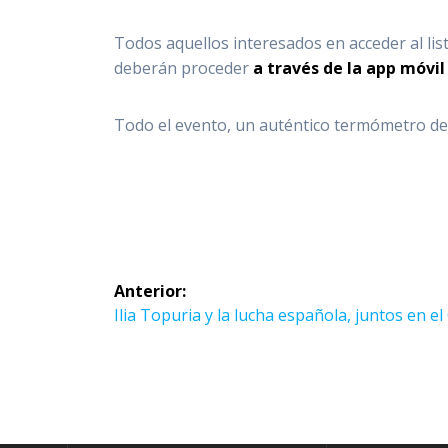
Todos aquellos interesados en acceder al lis
deberán proceder
a través de la app móvi
Todo el evento, un auténtico termómetro de 
Navegación
Anterior:
de
Entrada
Ilia Topuria y la lucha española, juntos en e
anterior:
entradas