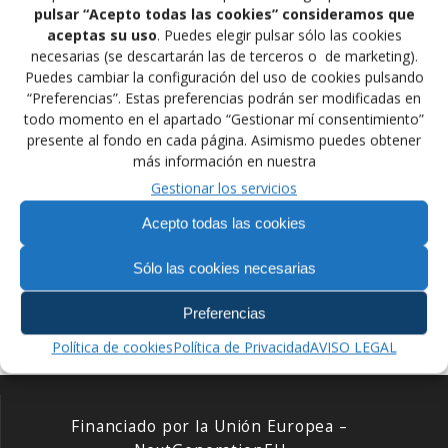
Campeonatos del Mundo de Veteranos de Lucha Sambo que se
pulsar “Acepto todas las cookies” consideramos que
aceptas su uso
. Puedes elegir pulsar sólo las cookies
disputan en Thessalonica (Grecia). Felicitar de nuevo a Carlos por
necesarias (se descartarán las de terceros o de marketing).
esta designación que da muestras de la confianza que la FIAS
Puedes cambiar la configuración del uso de cookies pulsando
tiene en nuestro destacado Árbitro. Enhorabuena Carlos.
“Preferencias”. Estas preferencias podrán ser modificadas en
todo momento en el apartado “Gestionar mí consentimiento”
presente al fondo en cada página. Asimismo puedes obtener
más información en nuestra
Gestionar los servicios
Navegación
Acepto todas las cookies
Anterior:
Siguiente:
de
Entrada
TORNEO EN
Siguiente
50 ANIVERSARIO CLUB
anterior:
NEGREPELISSE
Sólo las cookies necesarias
entrada:
DE LUCHA SAN BLAS
entradas
(FRANCIA)
Preferencias
Política de cookies
Política de Privacidad
AVISO LEGAL
Financiado por la Unión Europea –