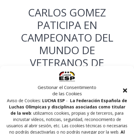
CARLOS GOMEZ
PATICIPA EN
CAMPEONATO DEL
MUNDO DE
VETERANOS DE
SAMBO
Gestionar el Consentimiento
por
en
Uncategorized
en 23/10/2014
0
de las Cookies
Aviso de Cookies:
LUCHA ESP
-
La Federación Española de
Luchas Olímpicas y disciplinas asociadas como titular
Del 24 al 28 de octubre de 2014 nuestro
de la web
: utilizamos cookies, propias y de terceros, para
Árbitro Internacional Carlos Gómez
incrustar vídeos, noticias, seguridad, reconocimiento de
participará por designación de la
usuarios al abrir sesión, etc. Las cookies técnicas o necesarias
Federación Internacional (FIAS) en los
no podrás desactivarlas o no podrás navegar por la web.
Al