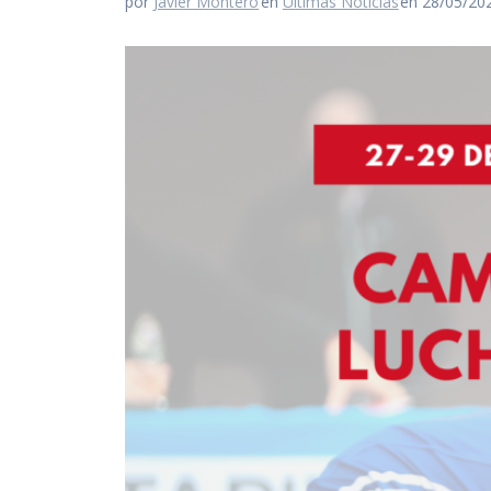
por
Javier Montero
en
Últimas Noticias
en 28/05/20