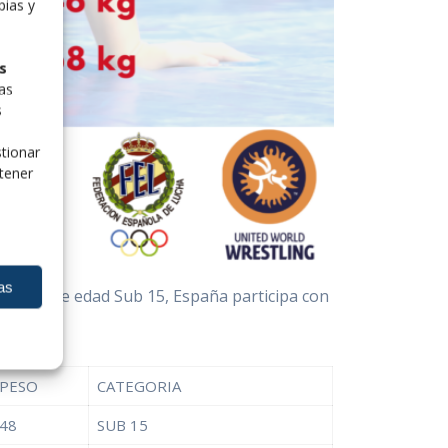
pias y
s
las
s
tionar
tener
as
tegoría de edad Sub 15, España participa con
PESO
CATEGORIA
48
SUB 15