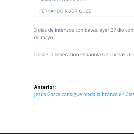
FERNANDO RODRIGUEZ
3 días de intensos combates, ayer 27 dio co
de mayo .
Desde la Federación Española De Luchas Ol
Navegación
Anterior:
de
Entrada
Jesús Gasca consigue medalla bronce en Clas
anterior:
entradas