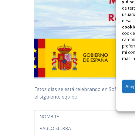
y dis
de ter
usuari
desact
cooki
cookie
cambia
prefer
mí con
más in
Acep
Estos días se está celebrando en Sofia (Bul
el siguiente equipo:
NOMBRE
PABLO SIERRA