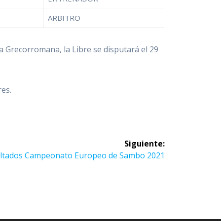
ARBITRO
 Grecorromana, la Libre se disputará el 29
es.
Siguiente:
iente
ltados Campeonato Europeo de Sambo 2021
ada: