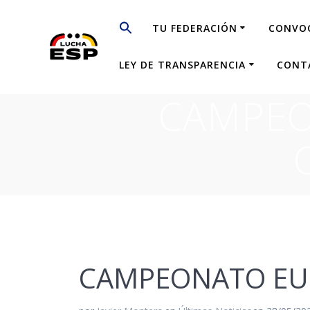
Saltar
al
TU FEDERACIÓN
CONVO
contenido
LEY DE TRANSPARENCIA
CONT
CAMPEO
CAMPEONATO EUR