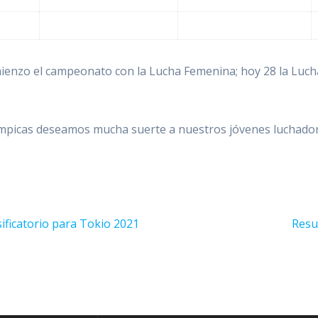
mienzo el campeonato con la Lucha Femenina; hoy 28 la Lucha
ímpicas deseamos mucha suerte a nuestros jóvenes luchador
Sigu
ificatorio para Tokio 2021
Resu
entr