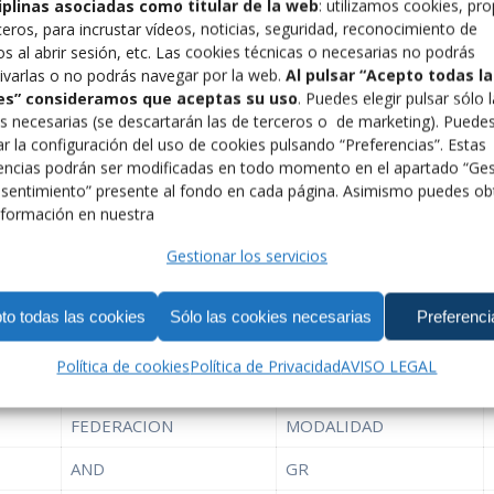
ciplinas asociadas como titular de la web
: utilizamos cookies, pro
ceros, para incrustar vídeos, noticias, seguridad, reconocimiento de
os al abrir sesión, etc. Las cookies técnicas o necesarias no podrás
ivarlas o no podrás navegar por la web.
Al pulsar “Acepto todas la
es” consideramos que aceptas su uso
. Puedes elegir pulsar sólo 
s necesarias (se descartarán las de terceros o de marketing). Puede
r la configuración del uso de cookies pulsando “Preferencias”. Estas
encias podrán ser modificadas en todo momento en el apartado “Ges
sentimiento” presente al fondo en cada página. Asimismo puedes ob
formación en nuestra
Gestionar los servicios
to todas las cookies
Sólo las cookies necesarias
Preferenci
garia) el Campeonato de Europa de Luchas Olímpicas de la ca
Política de cookies
Política de Privacidad
AVISO LEGAL
FEDERACION
MODALIDAD
AND
GR