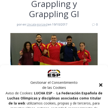
Grappling y
Grappling GI
por
en
Uncategorized
en 19/10/2017
0
Gestionar el Consentimiento
de las Cookies
Aviso de Cookies:
LUCHA ESP
-
La Federación Española de
Luchas Olímpicas y disciplinas asociadas como titular
de la web
: utilizamos cookies, propias y de terceros, para
El 21 y 22 de octubre de 2017 se celebra en Baku