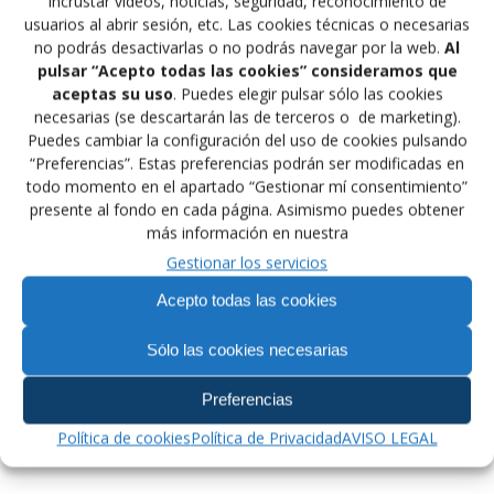
incrustar vídeos, noticias, seguridad, reconocimiento de
(Azerbaijan) el Campeonato del Mundo de Lucha
usuarios al abrir sesión, etc. Las cookies técnicas o necesarias
Grappling y Grappling GI, España participara con Yusef
no podrás desactivarlas o no podrás navegar por la web.
Al
pulsar “Acepto todas las cookies” consideramos que
Kaddur en 77 Kg, Arturo Salas en 84 Kg, Francisco
aceptas su uso
. Puedes elegir pulsar sólo las cookies
Alcalde en 71 Kg, Naiomi Mathews en 53 Kg y Raquel
necesarias (se descartarán las de terceros o de marketing).
Guillen en 58 Kg asistidos por el entrenador nacional y
Puedes cambiar la configuración del uso de cookies pulsando
seleccionador Antonio García, también participa como
“Preferencias”. Estas preferencias podrán ser modificadas en
arbitro internacional David García Castilla.
todo momento en el apartado “Gestionar mí consentimiento”
presente al fondo en cada página. Asimismo puedes obtener
Nuestros deportistas después de las medallas en los
más información en nuestra
Campeonatos de Europa optan a la lucha por las
Gestionar los servicios
medallas en este mundial, desearles mucha suerte
Acepto todas las cookies
Sólo las cookies necesarias
Navegación
Anterior:
Siguiente:
de
Preferencias
Entrada
Siguiente
Campeonatos del Mundo
2ª Reunión Junta
anterior:
entrada:
de Veteranos
Directiva
Política de cookies
Política de Privacidad
AVISO LEGAL
entradas