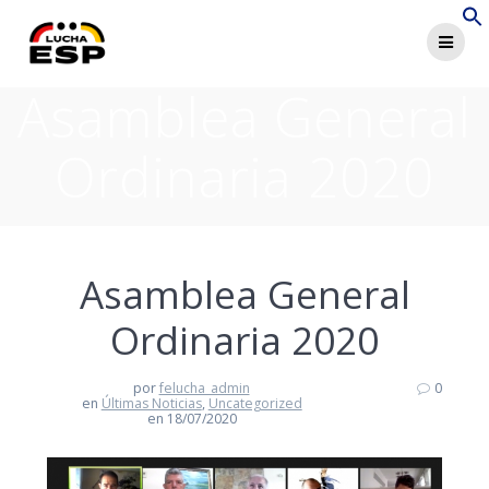
Saltar
al
contenido
Asamblea General
Ordinaria 2020
Asamblea General
Ordinaria 2020
por
felucha_admin
0
en
Últimas Noticias
,
Uncategorized
en 18/07/2020