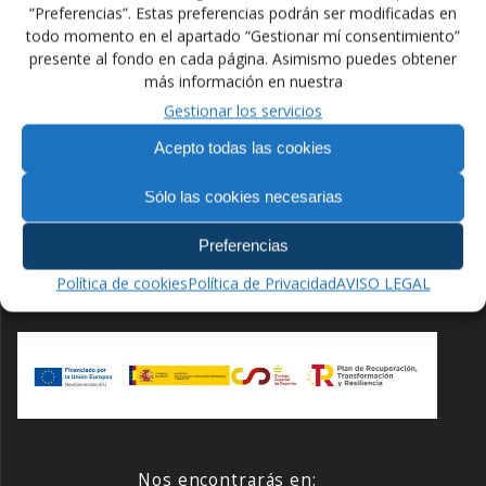
“Preferencias”. Estas preferencias podrán ser modificadas en
todo momento en el apartado “Gestionar mí consentimiento”
Navegación
presente al fondo en cada página. Asimismo puedes obtener
Anterior:
Siguiente:
más información en nuestra
de
Entrada
Siguiente
Ayudas en material
Junta Directiva de la
Gestionar los servicios
anterior:
entrada:
deportivo FELODA
FELODA
entradas
Acepto todas las cookies
Sólo las cookies necesarias
Preferencias
Financiado por la Unión Europea –
Política de cookies
Política de Privacidad
AVISO LEGAL
NextGenerationEU
Nos encontrarás en: