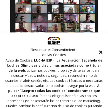
Gestionar el Consentimiento
de las Cookies
El 18 de Julio de 2020 se ha celebrado telemáticamente
Aviso de Cookies:
LUCHA ESP
-
La Federación Española de
la Asamblea General Ordinaria 2020 de la FELODA,
Luchas Olímpicas y disciplinas asociadas como titular
donde se trataron temas de la federación (informe del
de la web
: utilizamos cookies, propias y de terceros, para
incrustar vídeos, noticias, seguridad, reconocimiento de
presidente, aprobación de presupuestos, calendario
usuarios al abrir sesión, etc. Las cookies técnicas o necesarias
provisional, modificación de Estatutos, etc) así como
no podrás desactivarlas o no podrás navegar por la web.
Al
proyectos después del Covid-19 presentes y futuros,
pulsar “Acepto todas las cookies” consideramos que
agradecer a todos los asambleístas presentes su
aceptas su uso
. Puedes elegir pulsar sólo las cookies
implicación y participación en la misma en pro de
necesarias (se descartarán las de terceros o de marketing).
mejorar el funcionamiento de la FELODA.
Puedes cambiar la configuración del uso de cookies pulsando