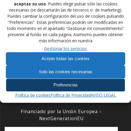
aceptas su uso
. Puedes elegir pulsar sólo las cookies
por la Medalla de Bronce contra la Bielorrusa Viktoryia
necesarias (se descartarán las de terceros o de marketing).
Apalonik y ganar la presea con un resultado de 6-4, sin
Puedes cambiar la configuración del uso de cookies pulsando
duda alguna una medalla más que merecida contra
“Preferencias”. Estas preferencias podrán ser modificadas en
rivales de un gran nivel, Muchas Felicidades Ana por la
todo momento en el apartado “Gestionar mí consentimiento”
medalla y al equipo por el esfuerzo realizado.
presente al fondo en cada página. Asimismo puedes obtener
más información en nuestra
Gestionar los servicios
Navegación
Anterior:
Siguiente:
Acepto todas las cookies
de
Entrada
Siguiente
11 medallas en los
Cpto. Panamericano de
anterior:
entrada:
Europeos de Grappling
Lucha Sambo
Sólo las cookies necesarias
entradas
Preferencias
Política de cookies
Política de Privacidad
AVISO LEGAL
Financiado por la Unión Europea –
NextGenerationEU