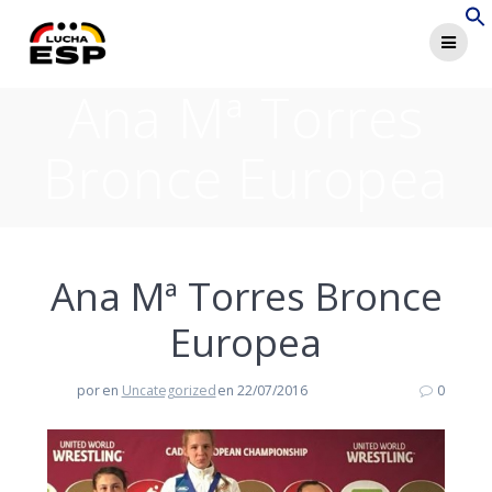
Saltar
al
contenido
Ana Mª Torres
Bronce Europea
Ana Mª Torres Bronce
Europea
por
en
Uncategorized
en 22/07/2016
0