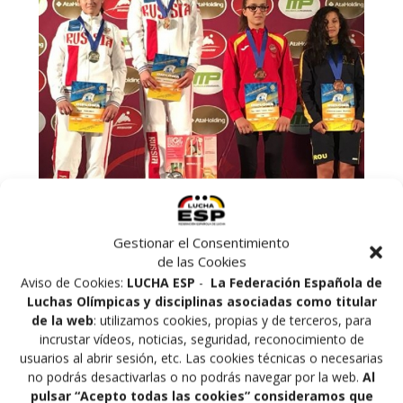
Gestionar el Consentimiento
Nuestra Luchadora Ana María Torres ha conseguido la
de las Cookies
medalla de bronce en la categoría de 43Kg en el
Aviso de Cookies:
LUCHA ESP
-
La Federación Española de
Campeonato de Europa Cadete que se disputa en
Luchas Olímpicas y disciplinas asociadas como titular
Estocolmo (Suecia) Ana María se impuso en octavos a
de la web
: utilizamos cookies, propias y de terceros, para
la Estonia Polina Sahno por 8-0 y en cuartos a la
incrustar vídeos, noticias, seguridad, reconocimiento de
Ucraniana Kateryna Chalenko por 5-0, en semifinales
usuarios al abrir sesión, etc. Las cookies técnicas o necesarias
no pudo con la finalista Rusa Irina Alekseeva y perdió
no podrás desactivarlas o no podrás navegar por la web.
Al
pulsar “Acepto todas las cookies” consideramos que
por un ajustado 2-0 lo que la llevaría a disputar la lucha