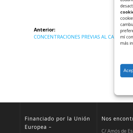
desact
cooki
cookie
Navegación
cambia
Anterior:
prefer
de
Entrada
CONCENTRACIONES PREVIAS AL CAMPEO
mí con
más in
anterior:
entradas
Acep
Financiado por la Unión
Nos encontr
Europea –
C/ Amós de Es