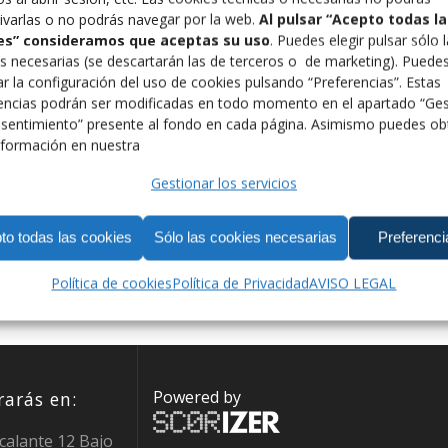
ivarlas o no podrás navegar por la web.
Al pulsar “Acepto todas la
es” consideramos que aceptas su uso
. Puedes elegir pulsar sólo 
s necesarias (se descartarán las de terceros o de marketing). Puede
r la configuración del uso de cookies pulsando “Preferencias”. Estas
encias podrán ser modificadas en todo momento en el apartado “Ges
NATO DEL MUNDO
sentimiento” presente al fondo en cada página. Asimismo puedes ob
formación en nuestra
Gestionar los servicios
to todas las cookies
Sólo las cookies necesarias
Preferenci
Política de cookies
Política de Privacidad
AVISO LEGAL
Powered by
arás en:
calante 12 Bajo