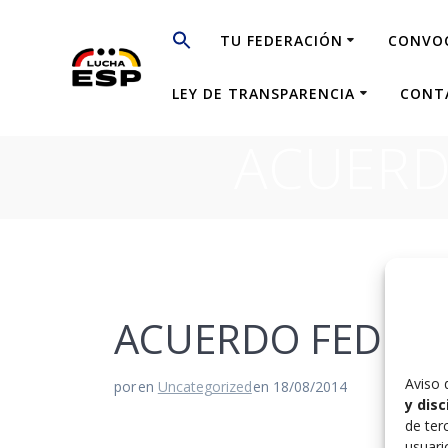
Saltar
al
TU FEDERACIÓN
CONVO
contenido
LEY DE TRANSPARENCIA
CONT
ACUERD
ACUERDO FEDERA
Aviso 
por
en
Uncategorized
en 18/08/2014
y dis
de ter
usuari