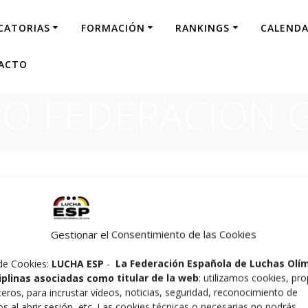
CATORIAS
FORMACIÓN
RANKINGS
CALENDA
ACTO
O FEDERACION 
CION GALLEGA
Gestionar el Consentimiento de las Cookies
de Cookies:
LUCHA ESP
-
La Federación Española de Luchas Olí
ciplinas asociadas como titular de la web
: utilizamos cookies, pro
ceros, para incrustar vídeos, noticias, seguridad, reconocimiento de
os al abrir sesión, etc. Las cookies técnicas o necesarias no podrás