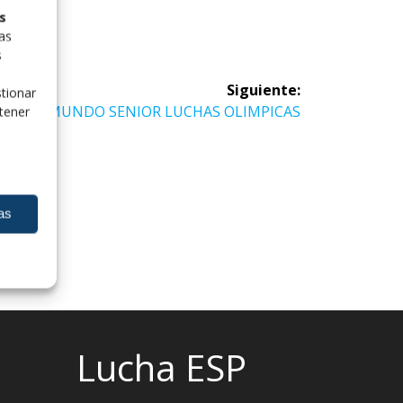
s
las
s
Siguiente:
tionar
Siguiente
CTO. MUNDO SENIOR LUCHAS OLIMPICAS
tener
entrada:
as
Lucha ESP