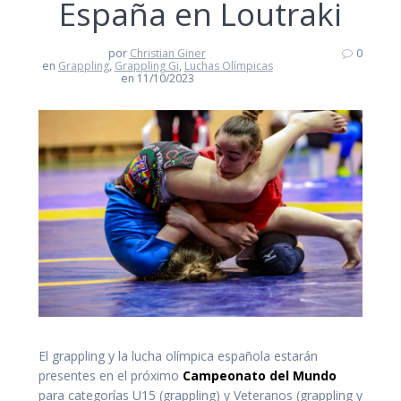
España en Loutraki
por
Christian Giner
0
en
Grappling
,
Grappling Gi
,
Luchas Olímpicas
en 11/10/2023
El grappling y la lucha olímpica española estarán
presentes en el próximo
Campeonato del Mundo
para categorías U15 (grappling) y Veteranos (grappling y