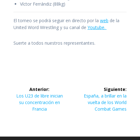
Víctor Ferrándiz (88kg)
El torneo se podrá seguir en directo por la
web
de la
United Word Wrestling y su canal de
Youtube.
Suerte a todos nuestros representantes.
Navegación
Anterior:
Siguiente:
de
Entrada
Siguiente
Los U23 de libre inician
España, a brillar en la
anterior:
entrada:
su concentración en
vuelta de los World
entradas
Francia
Combat Games