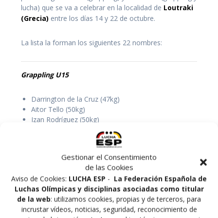
lucha) que se va a celebrar en la localidad de
Loutraki
(Grecia)
entre los días 14 y 22 de octubre.
La lista la forman los siguientes 22 nombres:
Grappling U15
Darrington de la Cruz (47kg)
Aitor Tello (50kg)
Izan Rodríguez (50kg)
Alejandra Boixader (57kg)
Iris García (57kg)
Gabriel Gabarri (66kg)
Gestionar el Consentimiento
Udai Karbal (66kg)
de las Cookies
Junior del Rosario (72kg)
Aviso de Cookies:
LUCHA ESP
-
La Federación Española de
Mercedes García
(80kg)
Luchas Olímpicas y disciplinas asociadas como titular
Grappling veteranos A
de la web
: utilizamos cookies, propias y de terceros, para
incrustar vídeos, noticias, seguridad, reconocimiento de