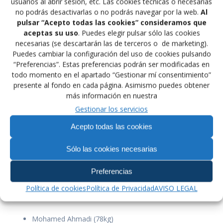
usuarios al abrir sesión, etc. Las cookies técnicas o necesarias
Manuel Permuy (77kg)
no podrás desactivarlas o no podrás navegar por la web.
Al
Jaouad Karbal (84kg)
pulsar “Acepto todas las cookies” consideramos que
aceptas su uso
. Puedes elegir pulsar sólo las cookies
Grappling veteranos B
necesarias (se descartarán las de terceros o de marketing).
Puedes cambiar la configuración del uso de cookies pulsando
Naroa García (58kg)
“Preferencias”. Estas preferencias podrán ser modificadas en
Marta Amigo (58kg)
todo momento en el apartado “Gestionar mí consentimiento”
Julio Santana (62kg)
presente al fondo en cada página. Asimismo puedes obtener
Juan Miguel Vallés (71kg)
más información en nuestra
Ezequiel Braz (100kg)
Gestionar los servicios
Yerai Pérez (120kg)
Acepto todas las cookies
Grappling veteranos C
Sólo las cookies necesarias
Daniel Pérez (71kg)
José Miguel Tamayo (82kg)
Preferencias
Moisés Gómez (100kg)
Política de cookies
Política de Privacidad
AVISO LEGAL
Lucha olímpica
Mohamed Ahmadi (78kg)