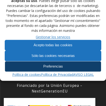
aceptas su uso
. Puedes elegir pulsar sólo las cookies
RIEGOVALENCIACOMBAT SAMBO100 KG
necesarias (se descartarán las de terceros o de marketing).
Puedes cambiar la configuración del uso de cookies pulsando
Muchas Felicidades a todos por este magnifico
“Preferencias”. Estas preferencias podrán ser modificadas en
campeonato.
todo momento en el apartado “Gestionar mí consentimiento”
presente al fondo en cada página. Asimismo puedes obtener
más información en nuestra
Gestionar los servicios
Navegación
Anterior:
Siguiente:
Acepto todas las cookies
de
Entrada
Siguiente
Una Plata y dos Bronces
XXIV T.I. Ciudad de
anterior:
entrada:
en la primera jornada
Sassari
Sólo las cookies necesarias
entradas
Preferencias
Política de cookies
Política de Privacidad
AVISO LEGAL
Financiado por la Unión Europea –
NextGenerationEU