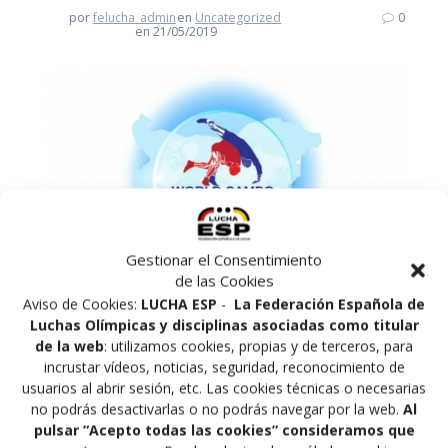
por
felucha_admin
en
Uncategorized
0
en 21/05/2019
Gestionar el Consentimiento
de las Cookies
Aviso de Cookies:
LUCHA ESP
-
La Federación Española de
Luchas Olímpicas y disciplinas asociadas como titular
plataCRISTINA CASASMADRIDSAMBO FEMENINO48
de la web
: utilizamos cookies, propias y de terceros, para
KGbroncePAULA MARTINEZMADRIDSAMBO
incrustar vídeos, noticias, seguridad, reconocimiento de
FEMENINO80 KGbronceEVADNE
usuarios al abrir sesión, etc. Las cookies técnicas o necesarias
HUECASMADRIDSAMBO FEMENINO+80
no podrás desactivarlas o no podrás navegar por la web.
Al
KGbronceAARON ANEIROSANDALUCIACOMBAT
pulsar “Acepto todas las cookies” consideramos que
SAMBO57 KGbronceEDUARDO