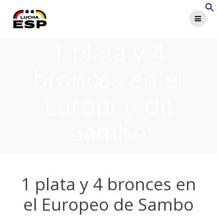
Saltar
al
contenido
1 plata y 4
bronces en el
Europeo de
Sambo
1 plata y 4 bronces en
el Europeo de Sambo