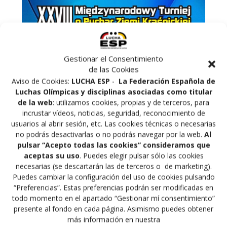
Gestionar el Consentimiento
de las Cookies
Aviso de Cookies:
LUCHA ESP
-
La Federación Española de
Luchas Olímpicas y disciplinas asociadas como titular
de la web
: utilizamos cookies, propias y de terceros, para
incrustar vídeos, noticias, seguridad, reconocimiento de
usuarios al abrir sesión, etc. Las cookies técnicas o necesarias
no podrás desactivarlas o no podrás navegar por la web.
Al
pulsar “Acepto todas las cookies” consideramos que
aceptas su uso
. Puedes elegir pulsar sólo las cookies
Navegación
necesarias (se descartarán las de terceros o de marketing).
Anterior:
Siguiente:
Puedes cambiar la configuración del uso de cookies pulsando
de
Entrada
Siguiente
Torneo de Lucha
Campeonatos del Mundo
“Preferencias”. Estas preferencias podrán ser modificadas en
anterior:
entrada:
Grappling Esparta
de Veteranos 2019
todo momento en el apartado “Gestionar mí consentimiento”
entradas
presente al fondo en cada página. Asimismo puedes obtener
más información en nuestra