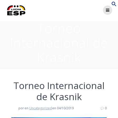
Saltar
al
contenido
Torneo
Internacional de
Krasnik
Torneo Internacional
de Krasnik
por
en
Uncategorized
en 04/10/2019
0