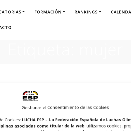
CATORIAS
FORMACIÓN
RANKINGS
CALENDA
ACTO
Etiqueta:
mujer
Creación del Departamento MMAW
Gestionar el Consentimiento de las Cookies
por
felucha_admin
en
MMA Amateur
en 04/06/2020
de Cookies:
LUCHA ESP
-
La Federación Española de Luchas Olí
Hace unos meses IMMAF (International Mixed Martial
ciplinas asociadas como titular de la web
: utilizamos cookies, pro