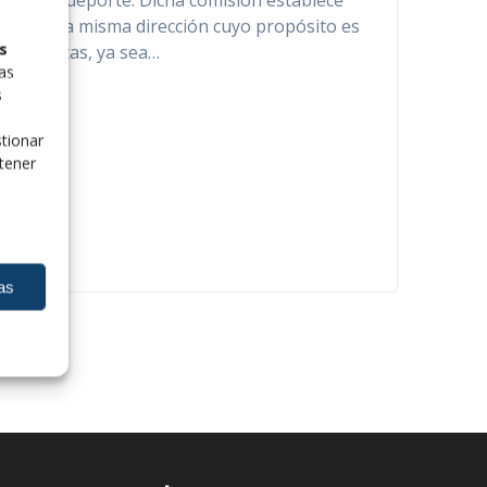
ro en el deporte. Dicha comisión establece
nzar en la misma dirección cuyo propósito es
s
ales mixtas, ya sea…
las
s
tionar
tener
as