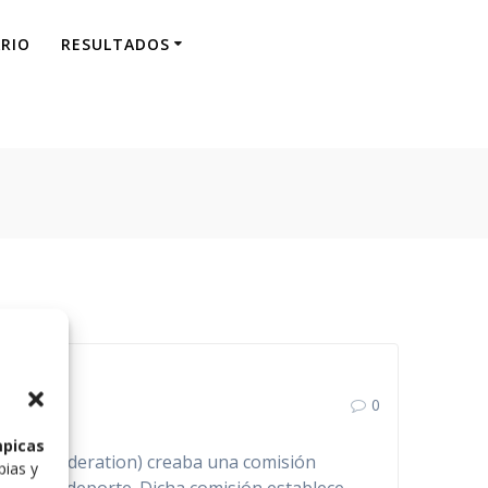
RIO
RESULTADOS
SC
0
mpicas
 Arts Federation) creaba una comisión
pias y