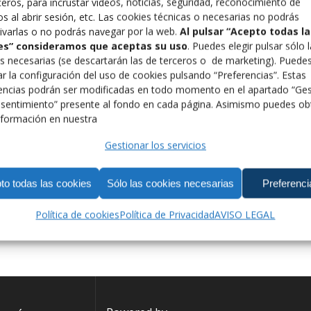
femenina internacional dedicada a la igualdad de géne
ceros, para incrustar vídeos, noticias, seguridad, reconocimiento de
lazos en cada país para fortalecer su propuesta y ava
os al abrir sesión, etc. Las cookies técnicas o necesarias no podrás
ivarlas o no podrás navegar por la web.
Al pulsar “Acepto todas la
aumentar la participación femenina en las artes marci
es” consideramos que aceptas su uso
. Puedes elegir pulsar sólo 
Leer más
s necesarias (se descartarán las de terceros o de marketing). Puede
r la configuración del uso de cookies pulsando “Preferencias”. Estas
encias podrán ser modificadas en todo momento en el apartado “Ges
sentimiento” presente al fondo en cada página. Asimismo puedes ob
formación en nuestra
Gestionar los servicios
to todas las cookies
Sólo las cookies necesarias
Preferenci
Política de cookies
Política de Privacidad
AVISO LEGAL