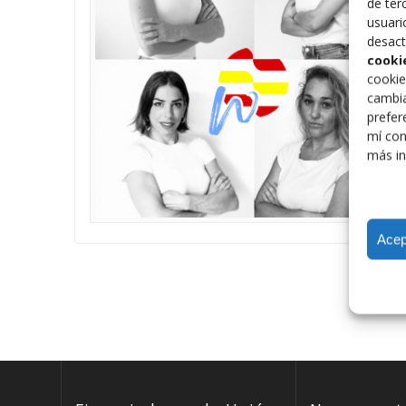
de ter
usuari
desact
cooki
cookie
cambia
prefer
mí con
más in
Acep