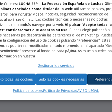
de Cookies:
LUCHA ESP
-
La Federación Española de Luchas Olí
ciplinas asociadas como titular de la web
: utilizamos cookies, pro
ceros, para incrustar vídeos, noticias, seguridad, reconocimiento de
os al abrir sesión, etc. Las cookies técnicas o necesarias no podrás
ivarlas o no podrás navegar por la web.
Al pulsar “Acepto todas la
es” consideramos que aceptas su uso
. Puedes elegir pulsar sólo 
s necesarias (se descartarán las de terceros o de marketing). Puede
r la configuración del uso de cookies pulsando “Preferencias”. Estas
encias podrán ser modificadas en todo momento en el apartado “Ges
sentimiento” presente al fondo en cada página. Asimismo puedes ob
formación en nuestra
Gestionar los servicios
to todas las cookies
Sólo las cookies necesarias
Preferenci
Política de cookies
Política de Privacidad
AVISO LEGAL