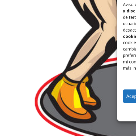
Aviso 
y dis
de ter
usuari
desact
cooki
cookie
cambia
prefer
mí con
más in
Acep