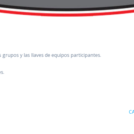
s grupos y las llaves de equipos participantes.
s.
Si
C
en