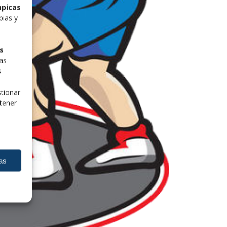
mpicas
pias y
s
las
s
tionar
tener
as