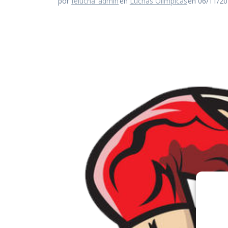
por
felucha_admin
en
Luchas Olímpicas
en 06/11/2