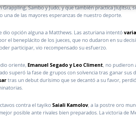
 Grappling, Sambo y Judo, y que también practica JiuJitsu,
mo una de las mayores esperanzas de nuestro deporte.
le dio opción alguna a Matthews. Las asturiana intentó
vari
or el beneplácito de los jueces, que no dudaron en su deci
der participar, vio recompensado su esfuerzo.
dio oriente,
Emanuel Segado y Leo Climent
, no pudieron
gado superó la fase de grupos con solvencia tras ganar sus 
sar
tras un debut durísimo que se decantó a su favor, perdió
inatorias.
ctavos contra el tayiko
Saiali Kamolov
, a la postre oro mu
o mejor posible ante rivales bien preparados. La victoria de 