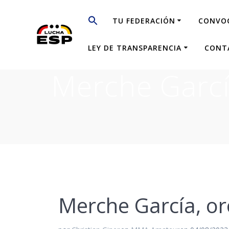
Saltar
al
TU FEDERACIÓN
CONVO
contenido
LEY DE TRANSPARENCIA
CONT
Merche Garcí
Merche García, o