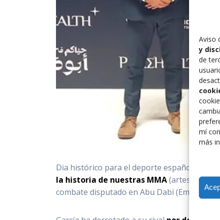
Aviso 
y dis
de ter
usuari
desact
cooki
cookie
cambia
prefer
mí con
más in
Dia histórico para el deporte español:
Merce
la historia de nuestras MMA
(artes marcial
Acep
combate disputado en Abu Dabi (Emiratos Ár
García ha derrotado a su rival
por decisión