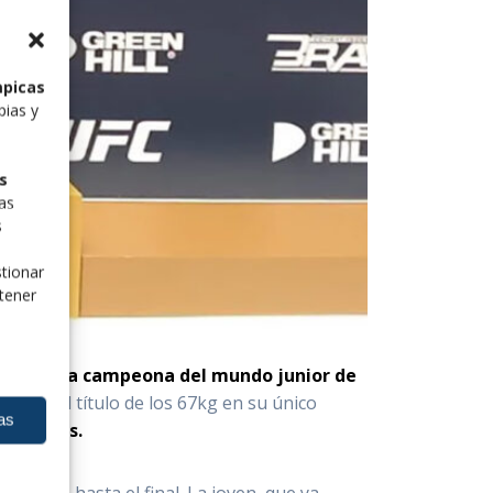
mpicas
pias y
s
las
s
tionar
tener
a
primera campeona del mundo junior de
ogrado el título de los 67kg en su único
as
atthews.
incipio hasta el final. La joven, que ya