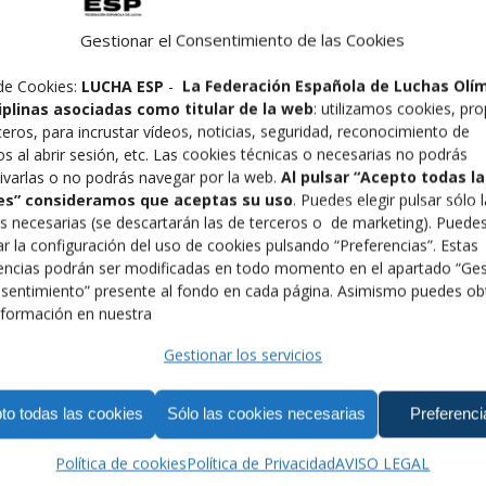
Gestionar el Consentimiento de las Cookies
de Cookies:
LUCHA ESP
-
La Federación Española de Luchas Olí
ciplinas asociadas como titular de la web
: utilizamos cookies, pro
ceros, para incrustar vídeos, noticias, seguridad, reconocimiento de
os al abrir sesión, etc. Las cookies técnicas o necesarias no podrás
ivarlas o no podrás navegar por la web.
Al pulsar “Acepto todas la
es” consideramos que aceptas su uso
. Puedes elegir pulsar sólo 
s necesarias (se descartarán las de terceros o de marketing). Puede
r la configuración del uso de cookies pulsando “Preferencias”. Estas
encias podrán ser modificadas en todo momento en el apartado “Ges
sentimiento” presente al fondo en cada página. Asimismo puedes ob
formación en nuestra
Gestionar los servicios
des García
, con tan solo 15 años de edad, se convierte en l
es mixtas). La asturiana, del Bandon Fight Club gijonés, ha l
to todas las cookies
Sólo las cookies necesarias
Preferenci
abes Unidos), sede del torneo, contra la sudafricana
Amy M
Política de cookies
Política de Privacidad
AVISO LEGAL
 unánime
, después de haber controlado el combate desde el pr